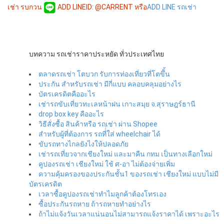
เช่า รบกวน
ADD LINEID: @CARRENT หรือ
ADD LINE รถเช่า
บทความ รถเช่าราคาประหยัด ทั่วประเทศไทย
ตลาดรถเช่า โตบวก รับการท่องเที่ยวที่โตขึั้น
ประกัน สำหรับรถเช่า มีกี่แบบ คลอบคลุมอย่างไร
บัตรเครดิตคืออะไร
เช่ารถขับเที่ยวทะเลหน้าฝน เกาะสมุย จ.สุราษฎร์ธานี
drop box key คืออะไร
วิธีสั่งซื้อ สินค้าหรือ รถเช่า ผ่าน Shopee
สำหรับผู้ที่ต้องการ รถที่่่ใส่ wheelchair ได้
ขับรถทางไกลยังไงให้ปลอดภัย
เช่ารถเที่ยวจากเชียงใหม่ และมาคืน กทม เป็นทางเลือกใหม่
คูปองรถเช่า เชียงใหม่ ใช้ ศ-อา ไม่ต้องจ่ายเพิ่ม
ความคุ้มครองของประกันชั้น1 ของรถเช่า เชียงใหม่ แบบไม่มี
บัตรเครดิต
เวลาซื้อคูปองรถเช่าทำไมลูกค้าต้องโทรเอง
ซื้อประกันรถหาย ถ้ารถหายทำอย่างไร
ถ้าไม่แจ้งวันเวลาแน่นอนไม่สามารถแจ้งราคาได้ เพราะอะไร