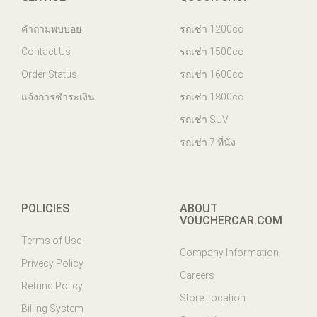
คำถามพบบ่อย
รถเช่า 1200cc
Contact Us
รถเช่า 1500cc
Order Status
รถเช่า 1600cc
แจ้งการชำระเงิน
รถเช่า 1800cc
รถเช่า SUV
รถเช่า 7 ที่นั่ง
POLICIES
ABOUT
VOUCHERCAR.COM
Terms of Use
Company Information
Privecy Policy
Careers
Refund Policy
Store Location
Billing System