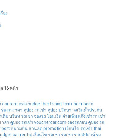
รื่อง
น
ด 16 หน้า
า
car rent
avis
budget
hertz
sixt
taxi
uber
uber x
รุ่นรถ
ราคา
คูปอง รถเช่า
คูปอง
ปรีกษา
วงเงินค้ำประกัน
ถเต็ม
บริษัท รถเช่า
จองรถ
โอนเงิน
จ่ายเพิ่ม
แก๊งเช่ารถ
เช่า
เวลา
คูปอง รถเช่า
vouchercar.com
จองรถก่อน
คูปอง รถ
r port
สนามบิน
ส่วนลด
promotion
เงื่อนไข
รถเช่า
thai
udget car rental
เงื่อนไข
รถเช่า
รถเช่า รายสัปดาห์
รถ