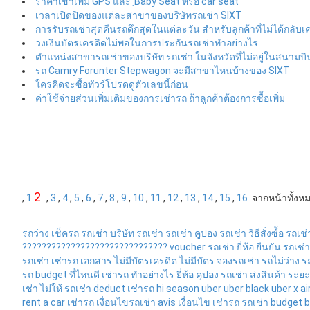
ราคาเช่าเพิ่ม GPS และ ฺBaby Seat หรือ car seat
เวลาเปิดปิดของแต่ละสาขาของบริษัทรถเช่า SIXT
การรับรถเช่าสุดคืนรถดึกสุดในแต่ละวัน สำหรับลูกค้าที่ไม่ได้กลับเค
วงเงินบัตรเครดิดไม่พอในการประกันรถเช่าทำอย่างไร
ตำแหน่งสาขารถเช่าของบริษัท รถเช่า ในจังหวัดที่ไม่อยู่ในสนามบิ
รถ Camry Forunter Stepwagon จะมีสาขาไหนบ้างของ SIXT
ใครคิดจะซื้อทัวร์โปรดดูตัวเลขนี้ก่อน
ค่าใช้จ่ายส่วนเพิ่มเติมของการเช่ารถ ถ้าลูกค้าต้องการซื้อเพิ่ม
2
,
1
,
3
,
4
,
5
,
6
,
7
,
8
,
9
,
10
,
11
,
12
,
13
,
14
,
15
,
16
จากหน้าทั้งหม
รถว่าง
เช็ครถ
รถเช่า
บริษัท รถเช่า
รถเช่า
คูปอง รถเช่า
วิธีสั่งซ์้อ
รถเช่
??????????????????????????????
voucher รถเช่า
ยี่ห้อ
ยืนยัน
รถเช่า
รถเช่า
เช่ารถ
เอกสาร
ไม่มีบัตรเครดิต
ไม่มีบัตร
จองรถเช่า
รถไม่ว่าง
ร
รถ
budget
ที่ไหนดี
เช่ารถ
ทำอย่างไร
ยี่ห้อ
คุปอง รถเช่า
ส่งสินค้า
ระยะ
เช่า
ไม่ให้
รถเช่า
deduct
เช่ารถ
hi season
uber
uber black
uber x
ai
rent a car
เช่ารถ
เงื่อนไขรถเช่า
avis
เงื่อนไข
เช่ารถ
รถเช่า
budget
b