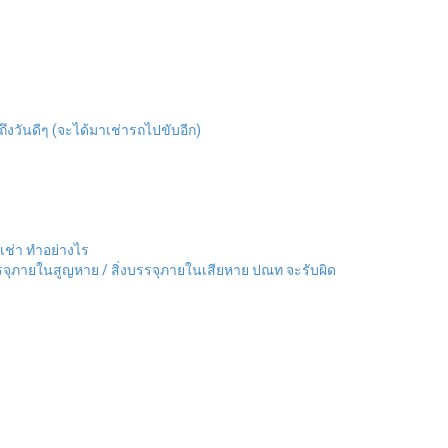
ดถึงวันดีๆ (จะได้มาเช่ารถไปขับอีก)
ถเช่า ทำอย่างไร
บรรจุภายในสูญหาย / สิ่งบรรจุภายในเสียหาย ปณท จะรับผิด