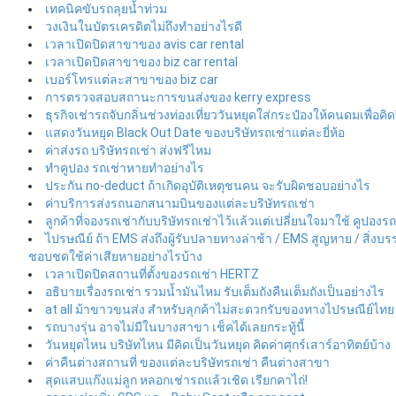
เทคนิคขับรถลุยน้ำท่วม
วงเงินในบัตรเครดิตไม่ถึงทำอย่างไรดี
เวลาเปิดปิดสาขาของ avis car rental
เวลาเปิดปิดสาขาของ biz car rental
เบอร์โทรแต่ละสาขาของ biz car
การตรวจสอบสถานะการขนส่งของ kerry express
ธุรกิจเช่ารถจับกลิ่นช่วงท่องเที่ยววันหยุดใส่กระป๋องให้คนดมเพื่อคิ
แสดงวันหยุด Black Out Date ของบริษัทรถเช่าแต่ละยี่ห้อ
ค่าส่งรถ บริษัทรถเช่า ส่งฟรีไหม
ทำคูปอง รถเช่าหายทำอย่างไร
ประกัน no-deduct ถ้าเกิดอุบัติเหตุชนคน จะรับผิดชอบอย่างไร
ค่าบริการส่งรถนอกสนามบินของแต่ละบริษัทรถเช่า
ลูกค้าที่จองรถเช่ากับบริษัทรถเช่าไว้แล้วแต่เปลี่ยนใจมาใช้ คูปองร
ไปรษณีย์ ถ้า EMS ส่งถึงผู้รับปลายทางล่าช้า / EMS สูญหาย / สิ่ง
ชอบชดใช้ค่าเสียหายอย่างไรบ้าง
เวลาเปิดปิดสถานที่ตั้งของรถเช่า HERTZ
อธิบายเรื่องรถเช่า รวมน้ำมันไหม รับเต็มถังคืนเต็มถังเป็นอย่างไร
at all ม้าขาวขนส่ง สำหรับลุกค้าไม่สะดวกรับของทางไปรษณีย์ไทย
รถบางรุ่น อาจไม่มีในบางสาขา เช็คได้เลยกระทู้นี้
วันหยุดไหน บริษัทไหน มีคิดเป็นวันหยุด คิดค่าศุกร์เสาร์อาทิตย์บ้าง
ค่าคืนต่างสถานที่ ของแต่ละบริษัทรถเช่า คืนต่างสาขา
สุดแสบแก๊งแม่ลูก หลอกเช่ารถแล้วเชิด เรียกคาไถ่!