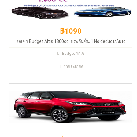
฿1090
รถเช่า Budget Altis 1800cc ประกันชั้น 1 No deduct/Auto
฿1590
Budget รถเช่
รายละเอียด
คูปองรถเช่า Biz Car Rental รถระดับ SUV-M