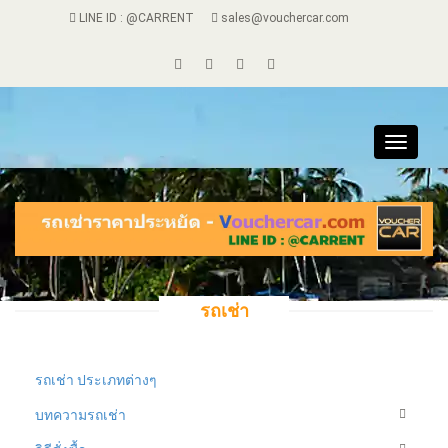
LINE ID : @CARRENT
sales@vouchercar.com
Toggle
navigat
รถเช่า
รถเช่า ประเภทต่างๆ
บทความรถเช่า