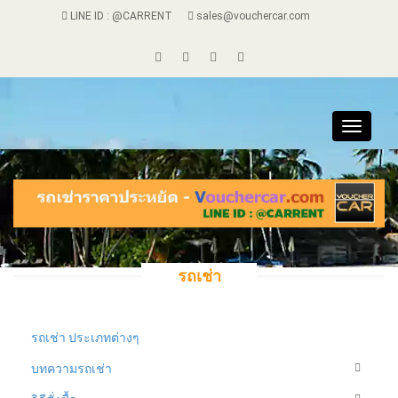
LINE ID : @CARRENT
sales@vouchercar.com
Toggle
navigat
รถเช่า
รถเช่า ประเภทต่างๆ
บทความรถเช่า