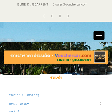
LINE ID : @CARRENT
sales@vouchercar.com
Toggle
navigat
รถเช่า
รถเช่า ประเภทต่างๆ
บทความรถเช่า