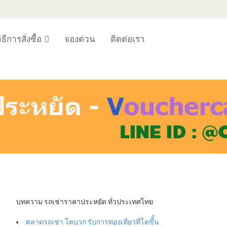
ิธีการสั่งซื้อ
จองด่วน
ติดต่อเรา
บทความ รถเช่าราคาประหยัด ทั่วประเทศไทย
ตลาดรถเช่า โตบวก รับการท่องเที่ยวที่โตขึั้น