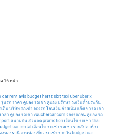
ด 16 หน้า
า
car rent
avis
budget
hertz
sixt
taxi
uber
uber x
รุ่นรถ
ราคา
คูปอง รถเช่า
คูปอง
ปรีกษา
วงเงินค้ำประกัน
ถเต็ม
บริษัท รถเช่า
จองรถ
โอนเงิน
จ่ายเพิ่ม
แก๊งเช่ารถ
เช่า
เวลา
คูปอง รถเช่า
vouchercar.com
จองรถก่อน
คูปอง รถ
r port
สนามบิน
ส่วนลด
promotion
เงื่อนไข
รถเช่า
thai
udget car rental
เงื่อนไข
รถเช่า
รถเช่า รายสัปดาห์
รถ
ืองทองธานี
งานท่องเที่ยว
รถเช่า รายวัน
budget
car