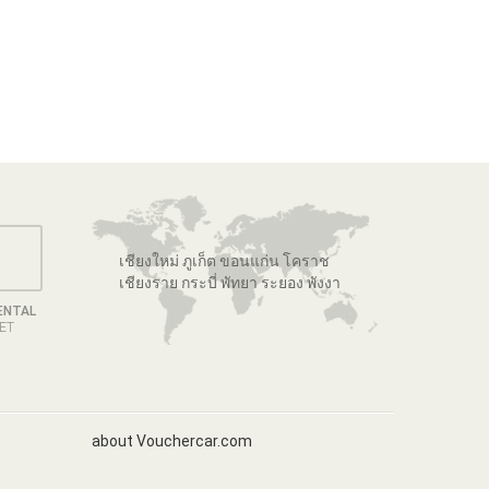
เชียงใหม่ ภูเก็ต ขอนแก่น โคราช
เชียงราย กระบี่ พัทยา ระยอง พังงา
ENTAL
GET
about Vouchercar.com