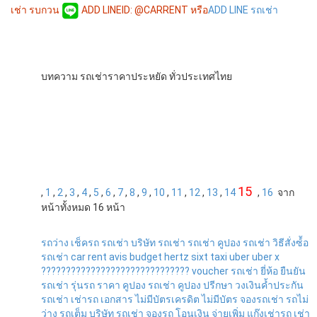
เช่า รบกวน
ADD LINEID: @CARRENT หรือ
ADD LINE รถเช่า
บทความ รถเช่าราคาประหยัด ทั่วประเทศไทย
15
,
1
,
2
,
3
,
4
,
5
,
6
,
7
,
8
,
9
,
10
,
11
,
12
,
13
,
14
,
16
จาก
หน้าทั้งหมด 16 หน้า
รถว่าง
เช็ครถ
รถเช่า
บริษัท รถเช่า
รถเช่า
คูปอง รถเช่า
วิธีสั่งซ์้อ
รถเช่า
car rent
avis
budget
hertz
sixt
taxi
uber
uber x
??????????????????????????????
voucher รถเช่า
ยี่ห้อ
ยืนยัน
รถเช่า
รุ่นรถ
ราคา
คูปอง รถเช่า
คูปอง
ปรีกษา
วงเงินค้ำประกัน
รถเช่า
เช่ารถ
เอกสาร
ไม่มีบัตรเครดิต
ไม่มีบัตร
จองรถเช่า
รถไม่
ว่าง
รถเต็ม
บริษัท รถเช่า
จองรถ
โอนเงิน
จ่ายเพิ่ม
แก๊งเช่ารถ
เช่า