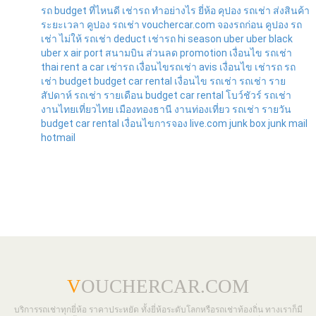
รถ
budget
ที่ไหนดี
เช่ารถ
ทำอย่างไร
ยี่ห้อ
คุปอง รถเช่า
ส่งสินค้า
ระยะเวลา
คูปอง รถเช่า
vouchercar.com
จองรถก่อน
คูปอง รถ
เช่า
ไม่ให้
รถเช่า
deduct
เช่ารถ
hi season
uber
uber black
uber x
air port
สนามบิน
ส่วนลด
promotion
เงื่อนไข
รถเช่า
thai rent a car
เช่ารถ
เงื่อนไขรถเช่า
avis
เงื่อนไข
เช่ารถ
รถ
เช่า
budget
budget car rental
เงื่อนไข
รถเช่า
รถเช่า ราย
สัปดาห์
รถเช่า รายเดือน
budget
car rental
โบว์ชัวร์
รถเช่า
งานไทยเที่ยวไทย
เมืองทองธานี
งานท่องเที่ยว
รถเช่า รายวัน
budget
car rental
เงื่อนไขการจอง
live.com
junk box
junk mail
hotmail
V
OUCHERCAR.COM
บริการรถเช่าทุกยี่ห้อ ราคาประหยัด ทั้งยี่ห้อระดับโลกหรือรถเช่าท้องถิ่น ทางเราก็มี