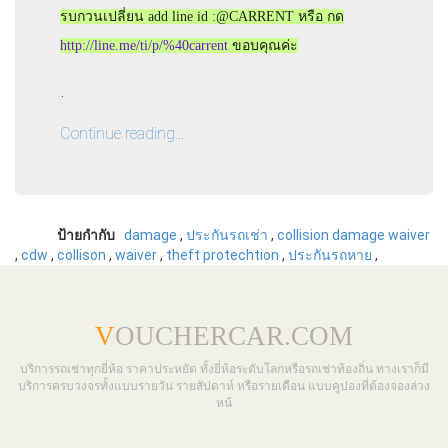
รบกวนเปลี่ยน add line id :@CARRENT หรือ กด
http://line.me/ti/p/%40carrent
ขอบคุณค่ะ
.
Continue reading...
ป้ายกำกับ
damage
,
ประกันรถเช่า
,
collision damage waiver
,
cdw
,
collison
,
waiver
,
theft protechtion
,
ประกันรถหาย
,
V
OUCHERCAR.COM
บริการรถเช่าทุกยี่ห้อ ราคาประหยัด ทั้งยี่ห้อระดับโลกหรือรถเช่าท้องถิ่น ทางเราก็มี
บริการครบวงจรทั้งแบบรายวัน รายสัปดาห์ หรือรายเดือน แบบคูปองที่ต้องจองล่วง
หน้