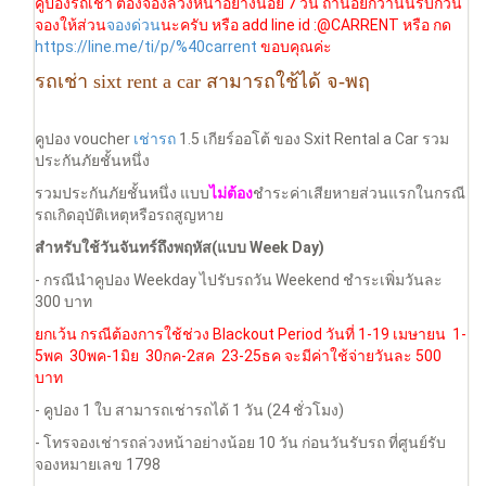
คูปองรถเช่า ต้องจองล่วงหน้าอย่างน้อย 7 วัน ถ้าน้อยกว่านั้นรบกวน
จองให้ส่วน
จองด่วน
นะครับ หรือ add line id :@CARRENT หรือ กด
https://line.me/ti/p/%40carrent
ขอบคุณค่ะ
รถเช่า sixt rent a car สามารถใช้ได้ จ-พฤ
คูปอง voucher
เช่ารถ
1.5 เกียร์ออโต้ ของ Sxit Rental a Car รวม
ประกันภัยชั้นหนึ่ง
รวมประกันภัยชั้นหนึ่ง แบบ
ไม่ต้อง
ชำระค่าเสียหายส่วนแรกในกรณี
รถเกิดอุบัติเหตุหรือรถสูญหาย
สำหรับใช้วันจันทร์ถึงพฤหัส(แบบ Week Day)
- กรณีนำคูปอง Weekday ไปรับรถวัน Weekend ชำระเพิ่มวันละ
300 บาท
ยกเว้น กรณีต้องการใช้ช่วง Blackout Period วันที่ 1-19 เมษายน 1-
5พค 30พค-1มิย 30กค-2สค 23-25ธค
จะมีค่าใช้จ่ายวันละ 500
บาท
- คูปอง 1 ใบ สามารถเช่ารถได้ 1 วัน (24 ชั่วโมง)
- โทรจองเช่ารถล่วงหน้าอย่างน้อย 10 วัน ก่อนวันรับรถ ที่ศูนย์รับ
จองหมายเลข 1798