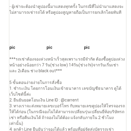
- ผู้เช่าจะต้องนำคูปองนี้มาแสดงทุกครั้ง ในกรณีที่ไม่นำมาแสดงจะ
ไม่สามารถเช่ารถได้ หรือคูปองสูญหายถือเป็นการยกเลิกโดยทันที
pic
pic
pic
***รถเช่าต้องจองล่วงหน้าเร็วสุดเพราะรถมีจำกัด ต้องซื้อคูปองล่วง
หน้าอย่างน้อยกว่า 7 วัน(ช่วง low) 14วัน(ช่วง hi)จากวันเริ่มเช่า
และ 2เดือน ช่วง black out***
5 ขั้นตอนง่ายง่ายในการสั่งซื้อ
1. ชำระเงิน โดยการโอนเงินเข้าธนาคาร เลขบัญชีธนาคาร ดูได้
เว็บไซต์นี้ค่ะ
2. ยืนยันยอดโอนเงิน Line ID : @carrent
3. ทางเราจะส่งหมายเลขเบอร์โทร กับหมายเลขคูปองให้โทรจองรถ
ให้ได้ก่อน (ในกรณีจองไม่ได้สามารถเปลี่ยนรุ่นเปลี่ยนยี่ห้อบริษัทรถ
เช่า หรือคืนเงินได้ ถ้าจองไม่ได้ต้อง แจ้งกลับภายใน 2 ชั่วโมง
เท่านั้น)
4. ลูกค้า Line ยืนยันว่าจองได้แล้ว พร้อมที่อยู่จัดส่งบัตรรถเช่า