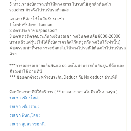
5. ทางเราส่งบัตรรถเช่าให้ทาง ems ไปรษณีย์ ลูกค้าต้องนำ
voucher ตัวจริงไปวันรับรถด้วยค่ะ
เอกสารที่ต้องใช้ในวันรับรถเช่า
1.ใบขับขี่/driver licence
2.บัตรประชาชน/passport
3.บัตรเครดิตรูดประกันวงเงินรถเช่า วงเงินคงเหลือ 8000-20000
บาท แล้วแต่รุ่น (ไม่ได้ทิ้งบัตรเครดิตไว้แค่รูดกันวงเงินไว้เท่านั้น)
4.บัตรรถเช่าที่ทางเราจะจัดส่งไปให้ทางไปรษณีย์ต้องนำไปวันรับรถ
ด้วย
***การจองรถเช่าจะยืนยันแค่ cc แต่ไม่สามารถยืนยันรุ่น ยี่ห้อ และ
สีรถเช่าได้ อ่านที่นี่
*** ข้อแตกต่างระหว่างประกัน Deduct กับ No deduct อ่านที่นี่
จังหวัดสาขาทีมีให้บริการ ( ** บางสาขาอาจไม่มีรถในบางรุ่น )
รถเช่า เชียงใหม่ ;
รถเช่า เชียงราย ;
รถเช่า พิษณุโลก ;
รถเช่า อุบลราชธานี ;