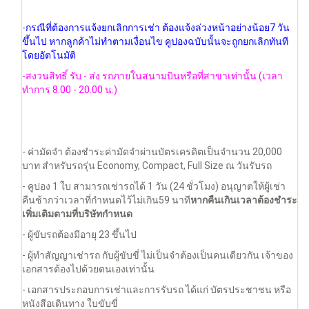
-
กรณีที่ต้องการแจ้งยกเลิกการเช่า ต้องแจ้งล่วงหน้าอย่างน้อย7 วัน
ขึ้นไป
หากลูกค้าไม่ทำตามเงื่อนไข คูปองฉบับนั้นจะถูกยกเลิกทันที
โดยอัตโนมัติ
-สงวนสิทธิ์ รับ - ส่ง รถภายในสนามบินหรือที่สาขาเท่านั้น (เวลา
ทำการ 8.00 - 20.00 น.)
- ค่ามัดจำ ต้องชำระค่ามัดจำผ่านบัตรเครดิตเป็นจำนวน 20,000
บาท สำหรับรถรุ่น Economy, Compact, Full Size ณ วันรับรถ
- คูปอง 1 ใบ สามารถเช่ารถได้ 1 วัน (24 ชั่วโมง) อนุญาตให้ผู้เช่า
คืนช้ากว่าเวลาที่กำหนดไว้ไม่เกิน59 นาที
หากคืนเกินเวลาต้องชำระ
เพิ่มเติมตามที่บริษัทกำหนด
- ผู้ขับรถต้องมีอายุ 23 ขึ้นไป
- ผู้ทำสัญญาเช่ารถ กับผู้ขับขี่ ไม่เป็นจำต้องเป็นคนเดียวกัน เจ้าของ
เอกสารต้องไปด้วยตนเองเท่านั้น
- เอกสารประกอบการเช่าและการรับรถ ได้แก่ บัตรประชาชน หรือ
หนังสือเดินทาง ใบขับขี่