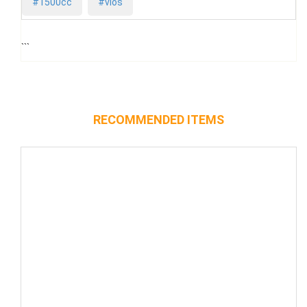
#1500cc
#vios
```
RECOMMENDED ITEMS