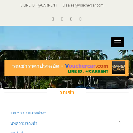
LINE ID : @CARRENT
sales@vouchercar.com
Toggle
navigat
รถเช่า
รถเช่า ประเภทต่างๆ
บทความรถเช่า