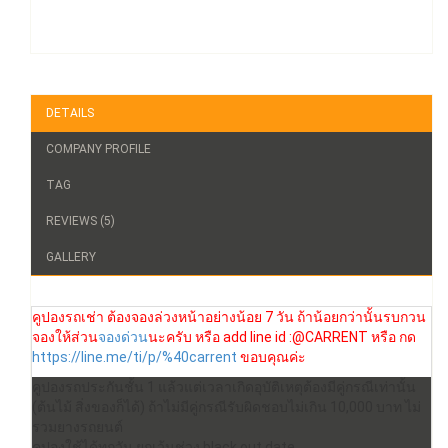
DETAILS
COMPANY PROFILE
TAG
REVIEWS (5)
GALLERY
คูปองรถเช่า ต้องจองล่วงหน้าอย่างน้อย 7 วัน ถ้าน้อยกว่านั้นรบกวน
จองให้ส่วน
จองด่วน
นะครับ หรือ add line id :@CARRENT หรือ กด
https://line.me/ti/p/%40carrent
ขอบคุณค่ะ
คูปองรถประกันชั้น 1 แล้วแต่เวลาเกิดอุบัติเหตุต้องมีคู่กรณีเท่านั้น
(ต้นไม้ สิ่งของก็ได้) ถ้าไม่มีคู่กรณีรับผิดชอบไม่เกิน 10,000 บาท ไม่
รวมยางรถยนต์
คูปองใช้ได้ทุกวัน ยกเว้นช่วง black out date