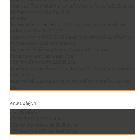
ห้ามสูบบุหรี่ในรถ หรือทำเบาะภายในเสียหาย โดนปรับ 5,000 บาท
ฟรี รับส่ง จากสาขาไม่เกิน 10 กม
ฟรี 4 ชม
ใน กทม รับส่งรุ จ-พฤ 08.00-18.00 วัน เสาร์อาทิตย์ รับรถที่สาขา
สุทธิสารเท่านั้น 08.00-18.00
นอกเวลาทำการ 18.00-08.00 ต้องชำระค่าบริการเพิ่ม ยกเว้นสาขา
สุวรรณภูมิ และไม่มีบริการรับส่งรถ
ไม่สามารถใช้ได้ในช่วง 26 ธค- 2 มค และ 11-15 เม.ย
ต้องจองรถล่วงหน้าอย่างน้อย 7 วัน
มัดจำผ่านบัตรเครดติด 20,000 บาท
คูปองไม่สามารถเปลี่ยนหรือคืนเป็นเงินสดได้ ไม่ร่วมกับการส่งเสริม
การขายใดๆ
ขอสงวนสิทธิ์ไม่ออกคูปองทดแทนทุกกรณ๊ ไม่ว่า หาย ฉีกขาย หมด
อายุ
คุณสมบัติผู้ช่า
อายุ 23 ปีขึ้นไป
มีใบขับขี่ หรือใบขับขี่สากล
มีบัตรเครดิตวงเงินเหลือ 20,000 บาท
บัตรประชาชน หรือ หนังสือเดินทาง