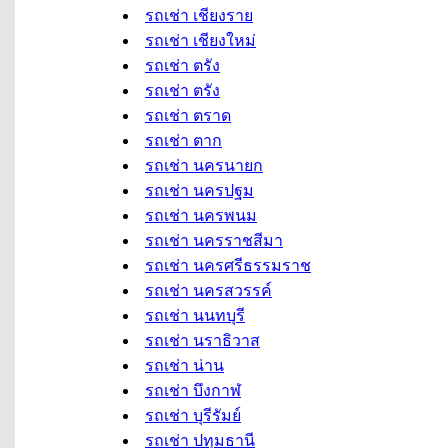
รถเช่า เชียงราย
รถเช่า เชียงใหม่
รถเช่า ตรัง
รถเช่า ตรัง
รถเช่า ตราด
รถเช่า ตาก
รถเช่า นครนายก
รถเช่า นครปฐม
รถเช่า นครพนม
รถเช่า นครราชสีมา
รถเช่า นครศรีธรรมราช
รถเช่า นครสวรรค์
รถเช่า นนทบุรี
รถเช่า นราธิวาส
รถเช่า น่าน
รถเช่า บึงกาฬ
รถเช่า บุรีรัมย์
รถเช่า ปทุมธานี