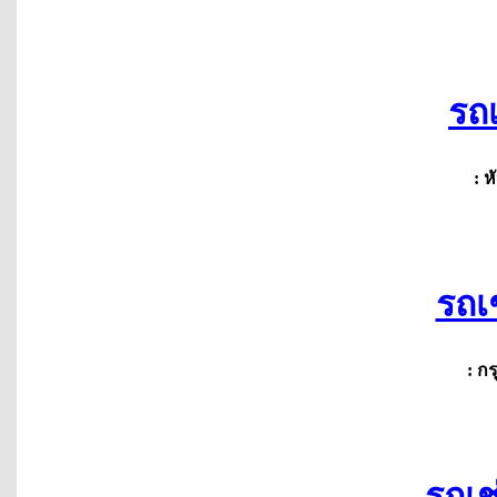
รถเ
: 
รถเ
: ก
รถเ