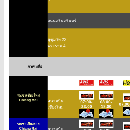
ถนนศรีนครินทร์
สุขุมวิท 22 -
พระราม 4
ภาคเหนือ
รถเช่าเชียงใหม่
Chiang Mai
สนามบิน
07:00-
08.00-
07.00
23:00
18.00
เชียงใหม่
รถเช่าเชียงราย
Chiang Rai
สนามบิน