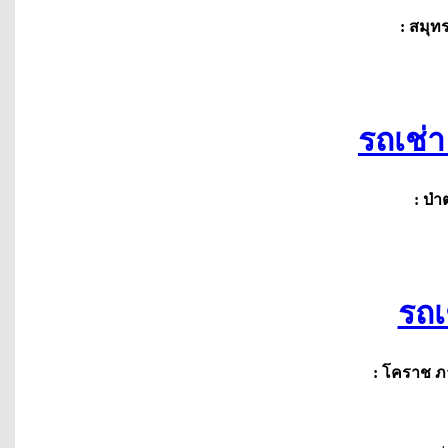
: สมุ
รถเช่า
: ป่า
รถเ
: โคราช ภ