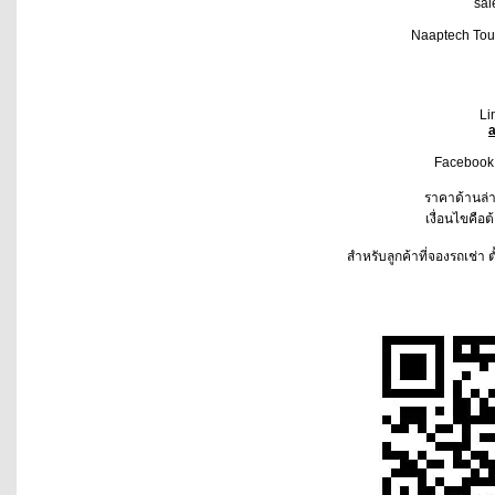
sa
Naaptech Tour
Li
a
Facebook
ราคาด้านล่
เงื่อนไขคือต
สำหรับลูกค้าที่จองรถเช่า ตั