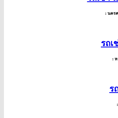
: นครศ
รถเช
: 
รถ