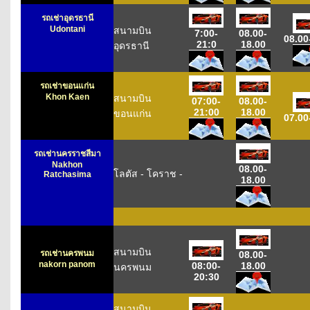
รถเช่าอุดรธานี
Udontani
สนามบิน
7:00-
08.00-
08.00
21:0
18.00
อุดรธานี
รถเช่าขอนแก่น
Khon Kaen
สนามบิน
07:00-
08.00-
21:00
18.00
ขอนแก่น
07.00
รถเช่านครราชสีมา
Nakhon
08.00-
โลตัส - โคราช -
Ratchasima
18.00
สนามบิน
รถเช่านครพนม
08.00-
nakorn panom
08:00-
18.00
นครพนม
20:30
สนามบิน