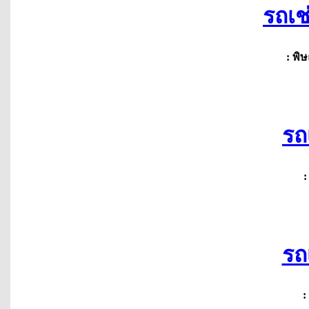
รถเช
: พิ
รถเ
:
รถเ
: