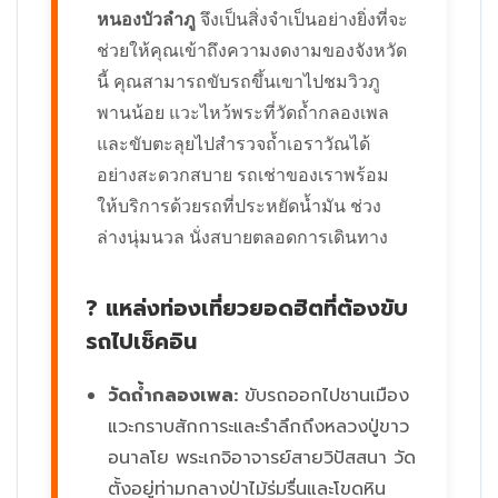
หนองบัวลำภู
จึงเป็นสิ่งจำเป็นอย่างยิ่งที่จะ
ช่วยให้คุณเข้าถึงความงดงามของจังหวัด
นี้ คุณสามารถขับรถขึ้นเขาไปชมวิวภู
พานน้อย แวะไหว้พระที่วัดถ้ำกลองเพล
และขับตะลุยไปสำรวจถ้ำเอราวัณได้
อย่างสะดวกสบาย รถเช่าของเราพร้อม
ให้บริการด้วยรถที่ประหยัดน้ำมัน ช่วง
ล่างนุ่มนวล นั่งสบายตลอดการเดินทาง
? แหล่งท่องเที่ยวยอดฮิตที่ต้องขับ
รถไปเช็คอิน
วัดถ้ำกลองเพล:
ขับรถออกไปชานเมือง
แวะกราบสักการะและรำลึกถึงหลวงปู่ขาว
อนาลโย พระเกจิอาจารย์สายวิปัสสนา วัด
ตั้งอยู่ท่ามกลางป่าไม้ร่มรื่นและโขดหิน