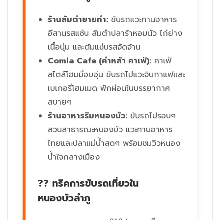
ร้านส้มตำยายทำ:
ขับรถแวะทานอาหาร
อีสานรสแซ่บ ส้มตำปลาร้าหอมนัว ไก่ย่าง
เนื้อนุ่ม และต้มแซ่บรสจัดจ้าน
Comla Cafe (คำหล้า คาเฟ่):
คาเฟ่
สไตล์โฮมมี่อบอุ่น ขับรถไปแวะจิบกาแฟและ
เบเกอรี่โฮมเมด พักผ่อนในบรรยากาศ
สบายๆ
ร้านอาหารริมหนองบัว:
ขับรถไปรอบๆ
สวนสาธารณะหนองบัว แวะทานอาหาร
ไทยและปลาแม่น้ำสดๆ พร้อมชมวิวหนอง
น้ำใจกลางเมือง
?? ทริคการขับรถเที่ยวใน
หนองบัวลำภู