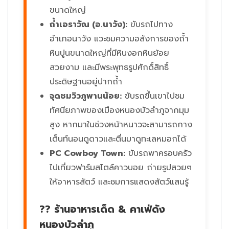
ขนาดใหญ่
ถ้ำเอราวัณ (อ.นาวัง):
ขับรถไปทาง
อำเภอนาวัง แวะชมความอลังการของถ้ำ
หินปูนขนาดใหญ่ที่มีหินงอกหินย้อย
สวยงาม และมีพระพุทธรูปศักดิ์สิทธิ์
ประดิษฐานอยู่ปากถ้ำ
จุดชมวิวภูพานน้อย:
ขับรถขึ้นเขาไปชม
ทัศนียภาพของเมืองหนองบัวลำภูจากมุม
สูง หากมาในช่วงหน้าหนาวจะสามารถกาง
เต็นท์นอนดูดาวและตื่นมาดูทะเลหมอกได้
PC Cowboy Town:
ขับรถพาครอบครัว
ไปเที่ยวฟาร์มสไตล์คาวบอย ถ่ายรูปสวยๆ
ให้อาหารสัตว์ และชมการแสดงสัตว์แสนรู้
?? ร้านอาหารเด็ด & คาเฟ่ดัง
หนองบัวลำภู