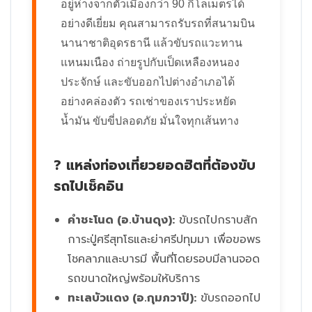
อยู่ห่างจากตัวเมืองกว่า 90 กิโลเมตรได้
อย่างดีเยี่ยม คุณสามารถรับรถที่สนามบิน
นานาชาติอุดรธานี แล้วขับรถแวะทาน
แหนมเนือง ถ่ายรูปกับเป็ดเหลืองหนอง
ประจักษ์ และขับออกไปต่างอำเภอได้
อย่างคล่องตัว รถเช่าของเราประหยัด
น้ำมัน ขับขี่ปลอดภัย มั่นใจทุกเส้นทาง
? แหล่งท่องเที่ยวยอดฮิตที่ต้องขับ
รถไปเช็คอิน
คำชะโนด (อ.บ้านดุง):
ขับรถไปกราบสัก
การะปู่ศรีสุทโธและย่าศรีปทุมมา เพื่อขอพร
โชคลาภและบารมี พื้นที่โดยรอบมีลานจอด
รถขนาดใหญ่พร้อมให้บริการ
ทะเลบัวแดง (อ.กุมภวาปี):
ขับรถออกไป