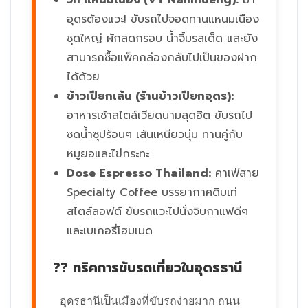
วีที แหนมเนือง (VT Namnueng):
มา
อุดรต้องแวะ! ขับรถไปจอดทานแหนมเนือง
ชุดใหญ่ ผักสดกรอบ น้ำจิ้มรสเด็ด และยัง
สามารถซื้อแพ็คกล่องกลับไปเป็นของฝาก
ได้ด้วย
ข้าวเปียกเส้น (ร้านข้าวเปียกอุดร):
อาหารเช้าสไตล์เวียดนามสุดฮิต ขับรถไป
ซดน้ำซุปร้อนๆ เส้นเหนียวนุ่ม ทานคู่กับ
หมูยอและไข่กระทะ
Dose Espresso Thailand:
คาเฟ่สาย
Specialty Coffee บรรยากาศดิบเท่
สไตล์ลอฟต์ ขับรถแวะไปนั่งจิบกาแฟดีๆ
และเบเกอรี่โฮมเมด
?? ทริคการขับรถเที่ยวในอุดรธานี
อุดรธานีเป็นเมืองที่ขับรถง่ายมาก ถนน