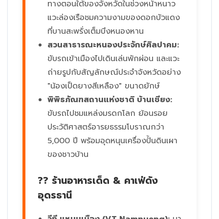
ทางตอนใต้ของจังหวัดในช่วงหน้าหนาว
แวะล่องเรือชมความงามของดอกบัวแดง
ที่บานสะพรั่งเต็มบึงหนองหาน
สวนสาธารณะหนองประจักษ์ศิลปาคม:
ขับรถเข้าเมืองไปเดินเล่นพักผ่อน และแวะ
ถ่ายรูปกับสัญลักษณ์ประจำจังหวัดอย่าง
"น้องเป็ดยางสีเหลือง" ขนาดยักษ์
พิพิธภัณฑสถานแห่งชาติ บ้านเชียง:
ขับรถไปชมแหล่งมรดกโลก ย้อนรอย
ประวัติศาสตร์อารยธรรมโบราณกว่า
5,000 ปี พร้อมอุดหนุนเครื่องปั้นดินเผา
ของชาวบ้าน
?? ร้านอาหารเด็ด & คาเฟ่ดัง
อุดรธานี