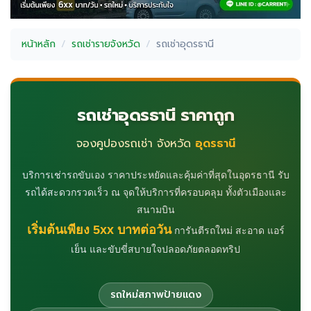
หน้าหลัก
รถเช่ารายจังหวัด
รถเช่าอุดรธานี
รถเช่าอุดรธานี ราคาถูก
จองคูปองรถเช่า จังหวัด
อุดรธานี
บริการเช่ารถขับเอง ราคาประหยัดและคุ้มค่าที่สุดในอุดรธานี รับ
รถได้สะดวกรวดเร็ว ณ จุดให้บริการที่ครอบคลุม ทั้งตัวเมืองและ
สนามบิน
เริ่มต้นเพียง 5xx บาทต่อวัน
การันตีรถใหม่ สะอาด แอร์
เย็น และขับขี่สบายใจปลอดภัยตลอดทริป
รถใหม่สภาพป้ายแดง