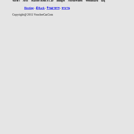
รถเช่า
Avis
Master Rent A Car
Budget
NorthWheel
WebBoard
faq
Hosting
-
ตู้ Rack
-
ร้านอาหาร
-
หางาน
Copyright@ 2015 VoucherCar.Com