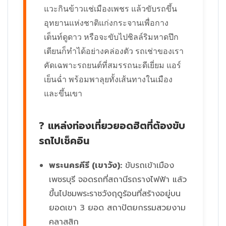
แวะกินข้าวแช่เมืองเพชร แล้วขับรถขึ้น
อุทยานแห่งชาติแก่งกระจานเพื่อกาง
เต็นท์ดูดาว หรือจะขับไปชิลล์ริมหาดปึก
เตียนก็ทำได้อย่างคล่องตัว รถเช่าของเรา
คัดเฉพาะรถยนต์ที่สมรรถนะดีเยี่ยม แอร์
เย็นฉ่ำ พร้อมพาลุยทั้งเส้นทางในเมือง
และขึ้นเขา
? แหล่งท่องเที่ยวยอดฮิตที่ต้องขับ
รถไปเช็คอิน
พระนครคีรี (เขาวัง):
ขับรถเข้าเมือง
เพชรบุรี จอดรถที่สถานีรถรางไฟฟ้า แล้ว
ขึ้นไปชมพระราชวังฤดูร้อนที่สร้างอยู่บน
ยอดเขา 3 ยอด สถาปัตยกรรมสวยงาม
คลาสสิก