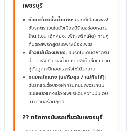
เพชรบุรี
ก๋วยเตี๋ยวเนื้อน้ำแดง:
ของดีเมืองเพชร!
ขับรถตระเวนในตัวเมืองมีร้านอร่อยหลาย
ร้าน (เช่น เจ๊กหยง, เพ็ญพริกเผ็ด) ทานคู่
กับซอสพริกสูตรเฉพาะเมืองเพชร
ข้าวแช่เมืองเพชร:
ขับรถไปเดินตลาดริม
น้ำ แวะชิมข้าวแช่น้ำดอกมะลิเย็นชื่นใจ ทาน
คู่กับลูกกะปิทอดและหัวไชโป๊วหวาน
ขนมหม้อแกง (แม่กิมลุน / แม่กิมไล้):
ขับรถแวะซื้อของฝากริมถนนเพชรเกษม
ขนมหม้อแกงเมืองเพชรหอมหวานมัน อบ
เตาถ่านอร่อยสุดๆ
?? ทริคการขับรถเที่ยวในเพชรบุรี