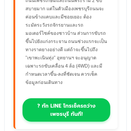
ถนนเพชรเกษมและถนนพระราม 2 ขับ
สบายมาก แต่ในตัวเมืองเพชรบุรีถนนจะ
ค่อนข้างแคบและมีซอยเยอะ ต้อง
ระมัดระวังรถจักรยานและรถ
มอเตอร์ไซค์ของชาวบ้าน ส่วนการขับรถ
ขึ้นไปยังแก่งกระจาน ถนนช่วงแรกจะเป็น
ทางราดยางอย่างดี แต่ถ้าจะขึ้นไปถึง
"เขาพะเนินทุ่ง" อุทยานฯ จะอนุญาต
เฉพาะรถขับเคลื่อน 4 ล้อ (4WD) และมี
กำหนดเวลาขึ้น-ลงที่ชัดเจน ควรเช็ค
ข้อมูลก่อนเดินทาง
? ทัก LINE โทรเช็ครถว่าง
เพชรบุรี ทันที!