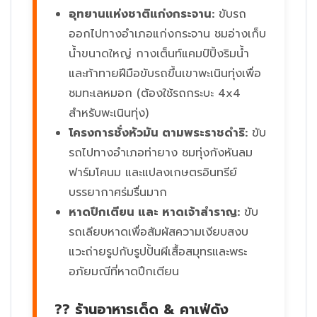
อุทยานแห่งชาติแก่งกระจาน:
ขับรถ
ออกไปทางอำเภอแก่งกระจาน ชมอ่างเก็บ
น้ำขนาดใหญ่ กางเต็นท์แคมป์ปิ้งริมน้ำ
และท้าทายฝีมือขับรถขึ้นเขาพะเนินทุ่งเพื่อ
ชมทะเลหมอก (ต้องใช้รถกระบะ 4x4
สำหรับพะเนินทุ่ง)
โครงการชั่งหัวมัน ตามพระราชดำริ:
ขับ
รถไปทางอำเภอท่ายาง ชมทุ่งกังหันลม
ฟาร์มโคนม และแปลงเกษตรอินทรีย์
บรรยากาศร่มรื่นมาก
หาดปึกเตียน และ หาดเจ้าสำราญ:
ขับ
รถเลียบหาดเพื่อสัมผัสความเงียบสงบ
แวะถ่ายรูปกับรูปปั้นผีเสื้อสมุทรและพระ
อภัยมณีที่หาดปึกเตียน
?? ร้านอาหารเด็ด & คาเฟ่ดัง