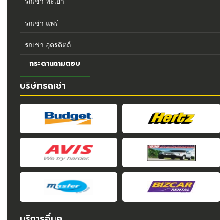
รถเช่า พะเยา
รถเช่า แพร่
รถเช่า อุตรดิตถ์
กระดานถามตอบ
บริษัทรถเช่า
บริการอื่นๆ