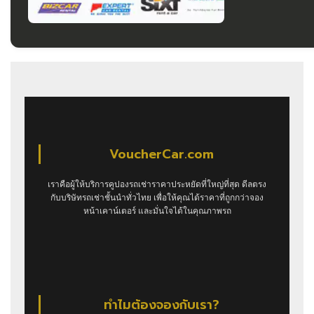
VoucherCar.com
เราคือผู้ให้บริการคูปองรถเช่าราคาประหยัดที่ใหญ่ที่สุด ดีลตรง
กับบริษัทรถเช่าชั้นนำทั่วไทย เพื่อให้คุณได้ราคาที่ถูกกว่าจอง
หน้าเคาน์เตอร์ และมั่นใจได้ในคุณภาพรถ
ทำไมต้องจองกับเรา?