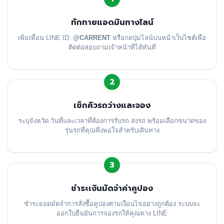
ทักทายแอดมินทางไลน์
เพิ่มเพื่อน LINE ID:
@CARRENT
หรือกดปุ่มไลน์บนหน้าเว็บไซต์เพื่อ
ติดต่อสอบถามเจ้าหน้าที่ได้ทันที
2
เช็กคิวรถว่างและจอง
ระบุจังหวัด วันที่และเวลาที่ต้องการรับรถ ส่งรถ พร้อมเลือกขนาดของ
รุ่นรถที่คุณพึงพอใจสำหรับเดินทาง
3
ชำระเงินมัดจำค่าคูปอง
ชำระยอดมัดจำการสั่งซื้อคูปองตามเงื่อนไขอย่างถูกต้อง ระบบจะ
ออกใบยืนยันการจองรถให้คุณทาง LINE