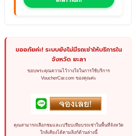
ยะลา ทันที!
ขออภัยค่ะ! ระบบยังไม่มีรถเช่าให้บริการใน
จังหวัด ยะลา
ขอบพระคุณความไว้วางใจในการใช้บริการ
VoucherCar.com ของคุณค่ะ
คุณสามารถเลือกชมและเปรียบเทียบรถเช่าในพื้นที่จังหวัด
ใกล้เคียงได้ตามลิงก์ด้านล่างนี้