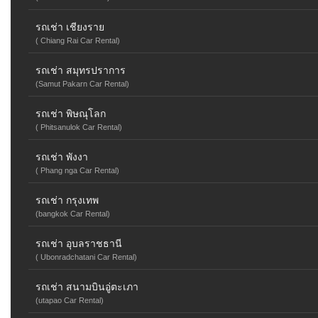
รถเช่า เชียงราย
( Chiang Rai Car Rental)
รถเช่า สมุทรปราการ
(Samut Pakarn Car Rental)
รถเช่า พิษณุโลก
( Phitsanulok Car Rental)
รถเช่า พังงา
( Phang nga Car Rental)
รถเช่า กรุงเทพ
(bangkok Car Rental)
รถเช่า อุบลราชธานี
( Ubonradchatani Car Rental)
รถเช่า สนามบินอู่ตะเภา
(utapao Car Rental)