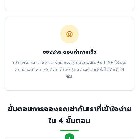
จองง่าย ตอบคำถามเร็ว
บริการจองสะดวกรวดเร็วผ่านระบบแอปพลิเคชัน LINE ให้คุณ
สอบถามราคา เช็กคิวว่าง และรับความช่วยเหลือได้ทันที 24
ชม.
ขั้นตอนการจองรถเช่ากับเราที่เข้าใจง่าย
ใน 4 ขั้นตอน
1