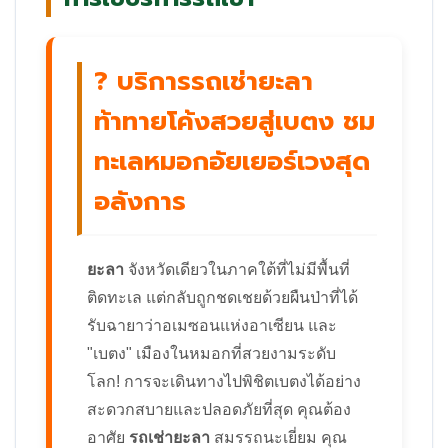
? บริการรถเช่ายะลา
ท้าทายโค้งสวยสู่เบตง ชม
ทะเลหมอกอัยเยอร์เวงสุด
อลังการ
ยะลา
จังหวัดเดียวในภาคใต้ที่ไม่มีพื้นที่
ติดทะเล แต่กลับถูกชดเชยด้วยผืนป่าที่ได้
รับฉายาว่าอเมซอนแห่งอาเซียน และ
"เบตง" เมืองในหมอกที่สวยงามระดับ
โลก! การจะเดินทางไปพิชิตเบตงได้อย่าง
สะดวกสบายและปลอดภัยที่สุด คุณต้อง
อาศัย
รถเช่ายะลา
สมรรถนะเยี่ยม คุณ