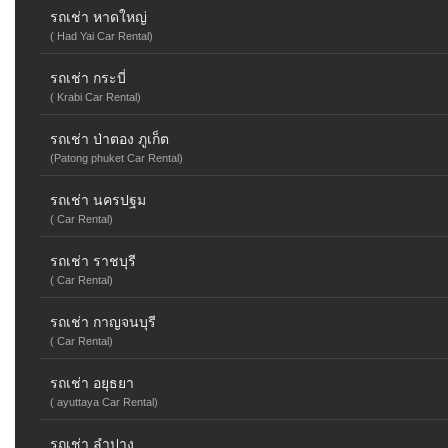
รถเช่า หาดใหญ่
( Had Yai Car Rental)
รถเช่า กระบี่
( Krabi Car Rental)
รถเช่า ป่าตอง ภูเก็ต
(Patong phuket Car Rental)
รถเช่า นครปฐม
( Car Rental)
รถเช่า ราชบุรี
( Car Rental)
รถเช่า กาญจนบุรี
( Car Rental)
รถเช่า อยุธยา
( ayuttaya Car Rental)
รถเช่า ลำปาง