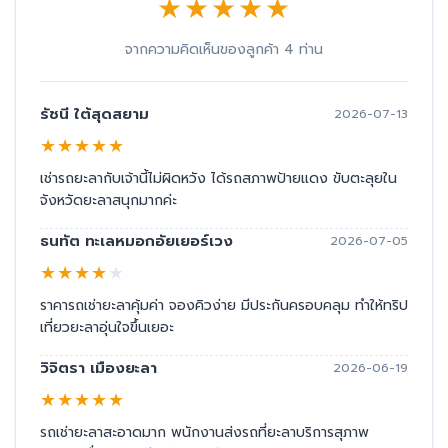
★
★
★
★
★
จากความคิดเห็นของลูกค้า 4 ท่าน
รัชนี ใต้สุดสยาม
2026-07-13
★
★
★
★
★
เช่ารถยะลากับเจ้านี้ไม่ผิดหวัง ได้รถสภาพป้ายแดง ขับตะลุยใน
จังหวัดยะลาสนุกมากค่ะ
ธนทัต ทะเลหมอกอัยเยอร์เวง
2026-07-05
★
★
★
★
★
ราคารถเช่ายะลาคุ้มค่า จองคิวง่าย มีประกันครอบคลุม ทำให้ทริป
เที่ยวยะลาอุ่นใจขึ้นเยอะ
วิจิตรา เมืองยะลา
2026-06-19
★
★
★
★
★
รถเช่ายะลาสะอาดมาก พนักงานส่งรถที่ยะลาบริการสุภาพ