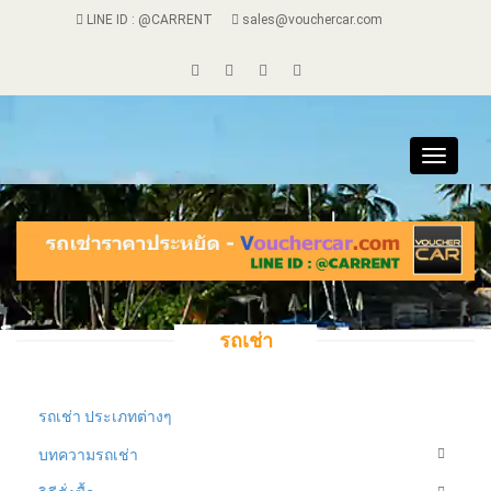
LINE ID : @CARRENT
sales@vouchercar.com
Toggle
navigat
รถเช่า
รถเช่า ประเภทต่างๆ
บทความรถเช่า