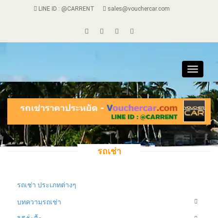
LINE ID : @CARRENT
sales@vouchercar.com
Toggle
navigat
รถเช่า
รถเช่า ประเภทต่างๆ
บทความรถเช่า