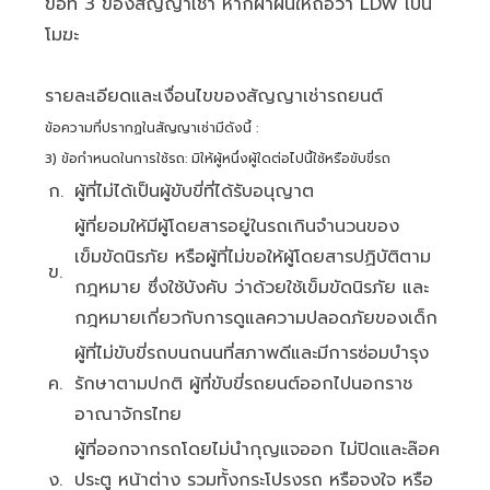
ข้อที่ 3 ของสัญญาเช่า หากฝ่าฝืนให้ถือว่า LDW เป็น
โมฆะ
รายละเอียดและเงื่อนไขของสัญญาเช่ารถยนต์
ข้อความที่ปรากฏในสัญญาเช่ามีดังนี้ :
3) ข้อกำหนดในการใช้รถ: มิให้ผู้หนึ่งผู้ใดต่อไปนี้ใช้หรือขับขี่รถ
ก.
ผู้ที่ไม่ได้เป็นผู้ขับขี่ที่ได้รับอนุญาต
ผู้ที่ยอมให้มีผู้โดยสารอยู่ในรถเกินจำนวนของ
เข็มขัดนิรภัย หรือผู้ที่ไม่ขอให้ผู้โดยสารปฏิบัติตาม
ข.
กฎหมาย ซึ่งใช้บังคับ ว่าด้วยใช้เข็มขัดนิรภัย และ
กฎหมายเกี่ยวกับการดูแลความปลอดภัยของเด็ก
ผู้ที่ไม่ขับขี่รถบนถนนที่สภาพดีและมีการซ่อมบำรุง
ค.
รักษาตามปกติ ผู้ที่ขับขี่รถยนต์ออกไปนอกราช
อาณาจักรไทย
ผู้ที่ออกจากรถโดยไม่นำกุญแจออก ไม่ปิดและล๊อค
ง.
ประตู หน้าต่าง รวมทั้งกระโปรงรถ หรือจงใจ หรือ