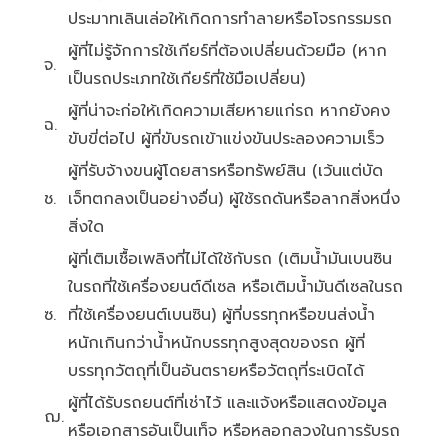
ประมาทเลินเล่อให้เกิดการทำลายหรือโจรกรรมรถ
ผู้ที่ไม่รู้จักการใช้เกียร์ที่ต้องเปลี่ยนด้วยมือ (หาก
จ.
เป็นรถประเภทใช้เกียร์ที่ใช้มือเปลี่ยน)
ผู้ที่น่าจะก่อให้เกิดความเสียหายแก่รถ หากยังคง
ฉ.
ขับขี่ต่อไป ผู้ที่ขับรถเข้าแข่งขันประลองความเร็ว
ผู้ที่รับจ้างขนผู้โดยสารหรือทรัพย์สิน (เว้นแต่บัด
ช.
เจ็ทตกลงเป็นอย่างอื่น) ผู้ใช้รถดันหรือลากสิ่งหนึ่ง
สิ่งใด
ผู้ที่เติมเชื้อเพลิงที่ไม่ได้ใช้กับรถ (เติมน้ำมันเบนซิน
ในรถที่ใช้เครื่องยนต์ดีเซล หรือเติมน้ำมันดีเซลในรถ
ซ.
ที่ใช้เครื่องยนต์เบนซิน) ผู้ที่บรรทุกหรือขนส่งน้ำ
หนักเกินกว่าน้ำหนักบรรทุกสูงสุดของรถ ผู้ที่
บรรทุกวัตถุที่เป็นอันตรายหรือวัตถุที่ระเบิดได้
ผู้ที่ได้รับรถยนต์ที่เช่าไว้ และแจ้งหรือแสดงข้อมูล
ฌ.
หรือเอกสารอันเป็นเท็จ หรือหลอกลวงในการรับรถ