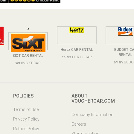
<
Hertz CAR RENTAL
BUDGET C
RENTAL
SIXT CAR RENTAL
รถเช่า HERTZ CAR
รถเช่า BUD
รถเช่า SIXT CAR
POLICIES
ABOUT
VOUCHERCAR.COM
Terms of Use
Company Information
Privecy Policy
Careers
Refund Policy
Store Location