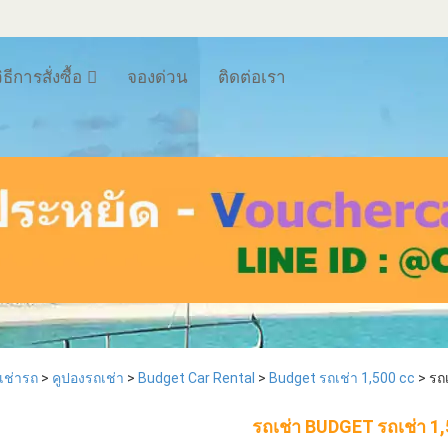
ิธีการสั่งซื้อ
จองด่วน
ติดต่อเรา
฿790
รถเช่ารายเดือน 1,500cc ราค
เช่ารถ
>
คูปองรถเช่า
>
Budget Car Rental
>
Budget รถเช่า 1,500 cc
> รถ
่า Budget 1500cc ประกันชั้น 1 No
Toyota Vios, Honda City J
deduct /Auto/ABS/Airbag
รถเช่า BUDGET รถเช่า 1
(City/Vios/Jazz)
รถเช่า รายเดือน ราคาสุดพ