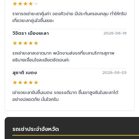
★
★
★
★
★
ราคารถเช่ายะลาคุ้มค่า จองคิวง่าย มีประกันครอบคลุม ทำให้ทริป
เที่ยวยะลาอุ่นใจขึ้นเยอะ
วิจิตรา เมืองยะลา
2026-06-19
★
★
★
★
★
รถเช่ายะลาสะอาดมาก พนักงานส่งรถที่ยะลาบริการสุภาพ
อธิบายเงื่อนไขละเอียดชัดเจนค่ะ
สุชาติ เบตง
2026-06-03
★
★
★
★
★
เช่ารถยะลาขับขึ้นเบตง รถแรงดีมาก ขึ้นเขาสูงชันในยะลาได้
อย่างปลอดภัย มั่นใจครับ
รถเช่าประจำจังหวัด