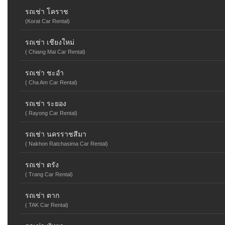
รถเช่า โคราช
(Korat Car Rental)
รถเช่า เชียงใหม่
( Chiang Mai Car Rental)
รถเช่า ชะอำ
( Cha Am Car Rental)
รถเช่า ระยอง
( Rayong Car Rental)
รถเช่า นครราชสีมา
( Nakhon Ratchasima Car Rental)
รถเช่า ตรัง
( Trang Car Rental)
รถเช่า ตาก
( TAK Car Rental)