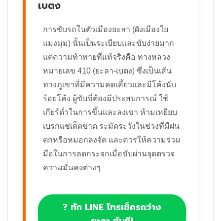
เบตง
การขับรถในตัวเมืองยะลา (ผังเมืองใย
แมงมุม) นั้นเป็นระเบียบและขับง่ายมาก
แต่ความท้าทายที่แท้จริงคือ ทางหลวง
หมายเลข 410 (ยะลา-เบตง) ซึ่งเป็นเส้น
ทางภูเขาที่มีความคดเคี้ยวและมีโค้งนับ
ร้อยโค้ง ผู้ขับขี่ต้องมีประสบการณ์ ใช้
เกียร์ต่ำในการขึ้นและลงเขา ห้ามเหยียบ
เบรกแช่เด็ดขาด ระมัดระวังในช่วงที่มีฝน
ตกหรือหมอกลงจัด และควรให้ความร่วม
มือในการลดกระจกเมื่อขับผ่านจุดตรวจ
ความมั่นคงต่างๆ
? ทัก LINE โทรเช็ครถว่าง