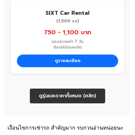
SIXT Car Rental
(1,500 cc)
750 - 1,100 บาท
จองล่วงหน้า 7 วัน
ต้องมีบัตรเครดิต
ดูรายละเอียด
ดูรุ่นและราคาทั้งหมด (คลิก)
เงื่อนไขการเช่ารถ สำคัญมาก รบกวนอ่านหน่อยนะ