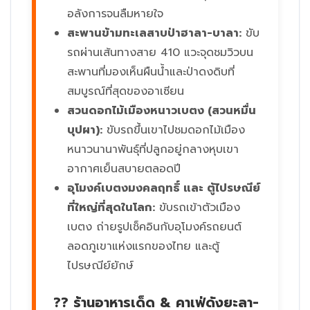
อลังการจนลืมหายใจ
สะพานข้ามทะเลสาบป่าฮาลา-บาลา:
ขับ
รถผ่านเส้นทางสาย 410 แวะจุดชมวิวบน
สะพานที่มองเห็นผืนน้ำและป่าดงดิบที่
สมบูรณ์ที่สุดของอาเซียน
สวนดอกไม้เมืองหนาวเบตง (สวนหมื่น
บุปผา):
ขับรถขึ้นเขาไปชมดอกไม้เมือง
หนาวนานาพันธุ์ที่ปลูกอยู่กลางหุบเขา
อากาศเย็นสบายตลอดปี
อุโมงค์เบตงมงคลฤทธิ์ และ ตู้ไปรษณีย์
ที่ใหญ่ที่สุดในโลก:
ขับรถเข้าตัวเมือง
เบตง ถ่ายรูปเช็คอินกับอุโมงค์รถยนต์
ลอดภูเขาแห่งแรกของไทย และตู้
ไปรษณีย์ยักษ์
?? ร้านอาหารเด็ด & คาเฟ่ดังยะลา-