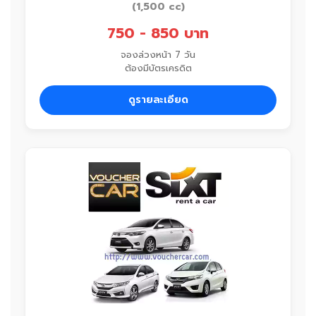
(1,500 cc)
750 - 850 บาท
จองล่วงหน้า 7 วัน
ต้องมีบัตรเครดิต
ดูรายละเอียด