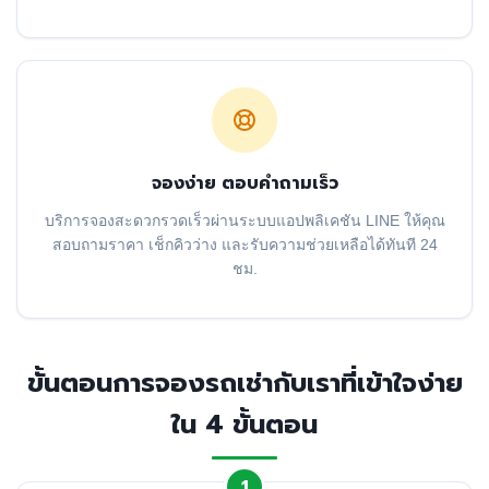
จองง่าย ตอบคำถามเร็ว
บริการจองสะดวกรวดเร็วผ่านระบบแอปพลิเคชัน LINE ให้คุณ
สอบถามราคา เช็กคิวว่าง และรับความช่วยเหลือได้ทันที 24
ชม.
ขั้นตอนการจองรถเช่ากับเราที่เข้าใจง่าย
ใน 4 ขั้นตอน
1