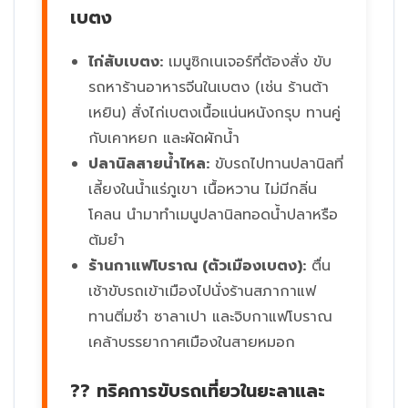
เบตง
ไก่สับเบตง:
เมนูซิกเนเจอร์ที่ต้องสั่ง ขับ
รถหาร้านอาหารจีนในเบตง (เช่น ร้านต้า
เหยิน) สั่งไก่เบตงเนื้อแน่นหนังกรุบ ทานคู่
กับเคาหยก และผัดผักน้ำ
ปลานิลสายน้ำไหล:
ขับรถไปทานปลานิลที่
เลี้ยงในน้ำแร่ภูเขา เนื้อหวาน ไม่มีกลิ่น
โคลน นำมาทำเมนูปลานิลทอดน้ำปลาหรือ
ต้มยำ
ร้านกาแฟโบราณ (ตัวเมืองเบตง):
ตื่น
เช้าขับรถเข้าเมืองไปนั่งร้านสภากาแฟ
ทานติ่มซำ ซาลาเปา และจิบกาแฟโบราณ
เคล้าบรรยากาศเมืองในสายหมอก
?? ทริคการขับรถเที่ยวในยะลาและ