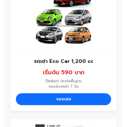
รถเช่า Eco Car 1,200 cc
เริ่มต้น 590 บาท
Deduct ประกันพื้นฐาน
จองล่วงหน้า 7 วัน
จองเลย