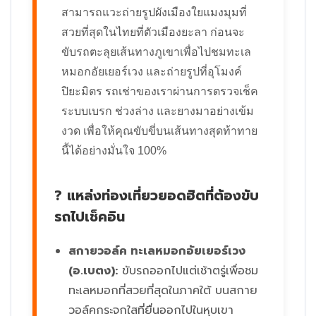
สามารถแวะถ่ายรูปผังเมืองใยแมงมุมที่
สวยที่สุดในไทยที่ตัวเมืองยะลา ก่อนจะ
ขับรถตะลุยเส้นทางภูเขาเพื่อไปชมทะเล
หมอกอัยเยอร์เวง และถ่ายรูปที่อุโมงค์
ปิยะมิตร รถเช่าของเราผ่านการตรวจเช็ค
ระบบเบรก ช่วงล่าง และยางมาอย่างเข้ม
งวด เพื่อให้คุณขับขี่บนเส้นทางสุดท้าทาย
นี้ได้อย่างมั่นใจ 100%
? แหล่งท่องเที่ยวยอดฮิตที่ต้องขับ
รถไปเช็คอิน
สกายวอล์ค ทะเลหมอกอัยเยอร์เวง
(อ.เบตง):
ขับรถออกไปแต่เช้าตรู่เพื่อชม
ทะเลหมอกที่สวยที่สุดในภาคใต้ บนสกาย
วอล์คกระจกใสที่ยื่นออกไปในหุบเขา