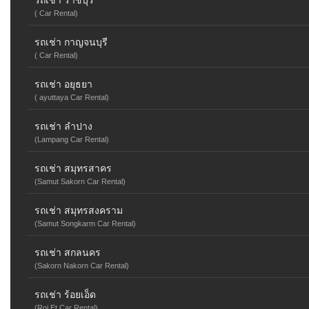
รถเช่า ราชบุรี
( Car Rental)
รถเช่า กาญจนบุรี
( Car Rental)
รถเช่า อยุธยา
( ayuttaya Car Rental)
รถเช่า ลำปาง
(Lampang Car Rental)
รถเช่า สมุทรสาคร
(Samut Sakorn Car Rental)
รถเช่า สมุทรสงคราม
(Samut Songkarm Car Rental)
รถเช่า สกลนคร
(Sakorn Nakorn Car Rental)
รถเช่า ร้อยเอ็ด
(Roi Et Car Rental)