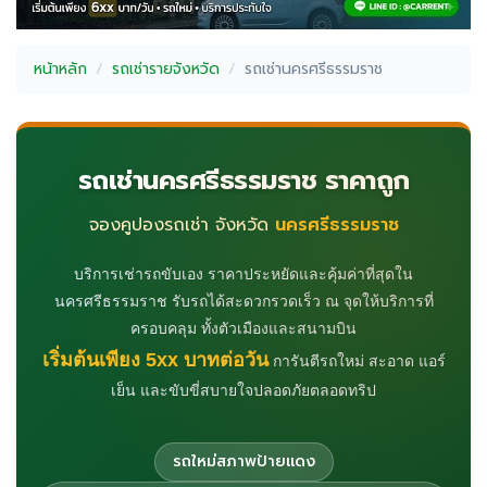
หน้าหลัก
รถเช่ารายจังหวัด
รถเช่านครศรีธรรมราช
รถเช่านครศรีธรรมราช ราคาถูก
จองคูปองรถเช่า จังหวัด
นครศรีธรรมราช
บริการเช่ารถขับเอง ราคาประหยัดและคุ้มค่าที่สุดใน
นครศรีธรรมราช รับรถได้สะดวกรวดเร็ว ณ จุดให้บริการที่
ครอบคลุม ทั้งตัวเมืองและสนามบิน
เริ่มต้นเพียง 5xx บาทต่อวัน
การันตีรถใหม่ สะอาด แอร์
เย็น และขับขี่สบายใจปลอดภัยตลอดทริป
รถใหม่สภาพป้ายแดง