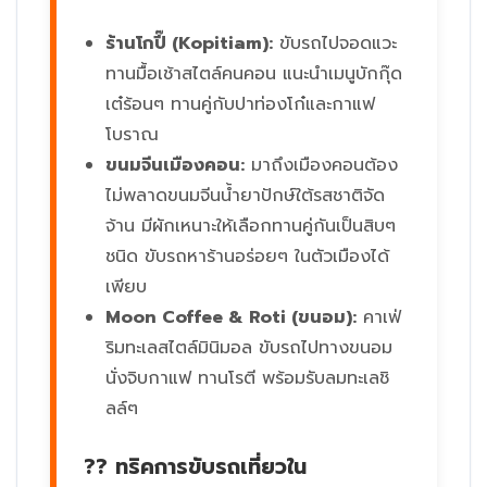
ร้านโกปี๊ (Kopitiam):
ขับรถไปจอดแวะ
ทานมื้อเช้าสไตล์คนคอน แนะนำเมนูบักกุ๊ด
เต๋ร้อนๆ ทานคู่กับปาท่องโก๋และกาแฟ
โบราณ
ขนมจีนเมืองคอน:
มาถึงเมืองคอนต้อง
ไม่พลาดขนมจีนน้ำยาปักษ์ใต้รสชาติจัด
จ้าน มีผักเหนาะให้เลือกทานคู่กันเป็นสิบๆ
ชนิด ขับรถหาร้านอร่อยๆ ในตัวเมืองได้
เพียบ
Moon Coffee & Roti (ขนอม):
คาเฟ่
ริมทะเลสไตล์มินิมอล ขับรถไปทางขนอม
นั่งจิบกาแฟ ทานโรตี พร้อมรับลมทะเลชิ
ลล์ๆ
?? ทริคการขับรถเที่ยวใน