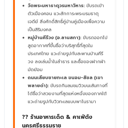
วัดพระมหาธาตุวรมหาวิหาร:
ขับรถเข้า
ตัวเมืองคอน แวะสักการะพระบรมธาตุ
เจดีย์ สิ่งศักดิ์สิทธิ์คู่บ้านคู่เมืองเพื่อความ
เป็นสิริมงคล
หมู่บ้านคีรีวง (อ.ลานสกา):
ขับรถออกไป
สูดอากาศที่ขึ้นชื่อว่าบริสุทธิ์ที่สุดใน
ประเทศไทย แวะถ่ายรูปกับสะพานบ้านคีรี
วง ลงเล่นน้ำในลำธาร และซื้อของฝากผ้า
มัดย้อม
ถนนเลียบชายทะเล ขนอม-สิชล (เขา
พลายดำ):
ขับรถกินลมชมวิวบนเส้นทางที่
ได้ชื่อว่าสวยงามที่สุดแห่งหนึ่งของภาคใต้
แวะถ่ายรูปกับวิวทะเลแบบพาโนรามา
?? ร้านอาหารเด็ด & คาเฟ่ดัง
นครศรีธรรมราช