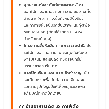
อุทยานแห่งชาติแก่งกระจาน:
ขับรถ
ออกไปทางอำเภอแก่งกระจาน ชมอ่างเก็บ
น้ำขนาดใหญ่ กางเต็นท์แคมป์ปิ้งริมน้ำ
และท้าทายฝีมือขับรถขึ้นเขาพะเนินทุ่งเพื่อ
ชมทะเลหมอก (ต้องใช้รถกระบะ 4x4
สำหรับพะเนินทุ่ง)
โครงการชั่งหัวมัน ตามพระราชดำริ:
ขับ
รถไปทางอำเภอท่ายาง ชมทุ่งกังหันลม
ฟาร์มโคนม และแปลงเกษตรอินทรีย์
บรรยากาศร่มรื่นมาก
หาดปึกเตียน และ หาดเจ้าสำราญ:
ขับ
รถเลียบหาดเพื่อสัมผัสความเงียบสงบ
แวะถ่ายรูปกับรูปปั้นผีเสื้อสมุทรและพระ
อภัยมณีที่หาดปึกเตียน
?? ร้านอาหารเด็ด & คาเฟ่ดัง