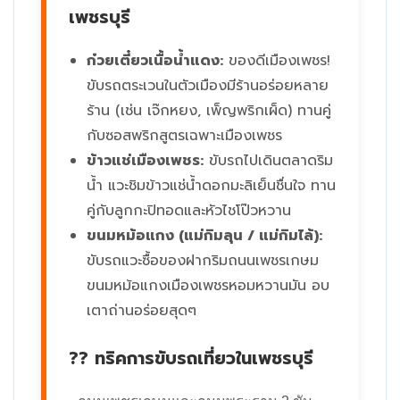
เพชรบุรี
ก๋วยเตี๋ยวเนื้อน้ำแดง:
ของดีเมืองเพชร!
ขับรถตระเวนในตัวเมืองมีร้านอร่อยหลาย
ร้าน (เช่น เจ๊กหยง, เพ็ญพริกเผ็ด) ทานคู่
กับซอสพริกสูตรเฉพาะเมืองเพชร
ข้าวแช่เมืองเพชร:
ขับรถไปเดินตลาดริม
น้ำ แวะชิมข้าวแช่น้ำดอกมะลิเย็นชื่นใจ ทาน
คู่กับลูกกะปิทอดและหัวไชโป๊วหวาน
ขนมหม้อแกง (แม่กิมลุน / แม่กิมไล้):
ขับรถแวะซื้อของฝากริมถนนเพชรเกษม
ขนมหม้อแกงเมืองเพชรหอมหวานมัน อบ
เตาถ่านอร่อยสุดๆ
?? ทริคการขับรถเที่ยวในเพชรบุรี