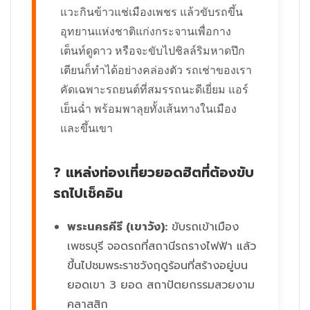
แวะกินข้าวแช่เมืองเพชร แล้วขับรถขึ้น
อุทยานแห่งชาติแก่งกระจานเพื่อกาง
เต็นท์ดูดาว หรือจะขับไปชิลล์ริมหาดปึก
เตียนก็ทำได้อย่างคล่องตัว รถเช่าของเรา
คัดเฉพาะรถยนต์ที่สมรรถนะดีเยี่ยม แอร์
เย็นฉ่ำ พร้อมพาลุยทั้งเส้นทางในเมือง
และขึ้นเขา
? แหล่งท่องเที่ยวยอดฮิตที่ต้องขับ
รถไปเช็คอิน
พระนครคีรี (เขาวัง):
ขับรถเข้าเมือง
เพชรบุรี จอดรถที่สถานีรถรางไฟฟ้า แล้ว
ขึ้นไปชมพระราชวังฤดูร้อนที่สร้างอยู่บน
ยอดเขา 3 ยอด สถาปัตยกรรมสวยงาม
คลาสสิก