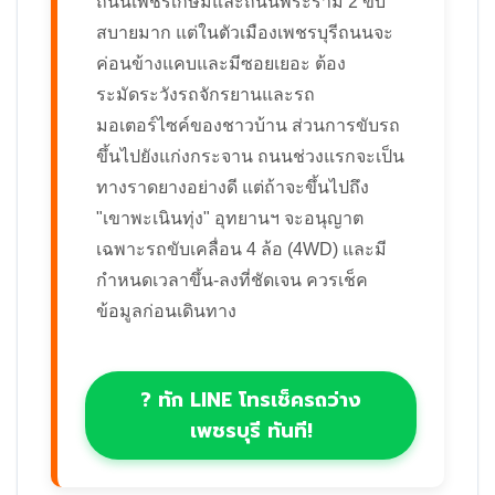
ถนนเพชรเกษมและถนนพระราม 2 ขับ
สบายมาก แต่ในตัวเมืองเพชรบุรีถนนจะ
ค่อนข้างแคบและมีซอยเยอะ ต้อง
ระมัดระวังรถจักรยานและรถ
มอเตอร์ไซค์ของชาวบ้าน ส่วนการขับรถ
ขึ้นไปยังแก่งกระจาน ถนนช่วงแรกจะเป็น
ทางราดยางอย่างดี แต่ถ้าจะขึ้นไปถึง
"เขาพะเนินทุ่ง" อุทยานฯ จะอนุญาต
เฉพาะรถขับเคลื่อน 4 ล้อ (4WD) และมี
กำหนดเวลาขึ้น-ลงที่ชัดเจน ควรเช็ค
ข้อมูลก่อนเดินทาง
? ทัก LINE โทรเช็ครถว่าง
เพชรบุรี ทันที!