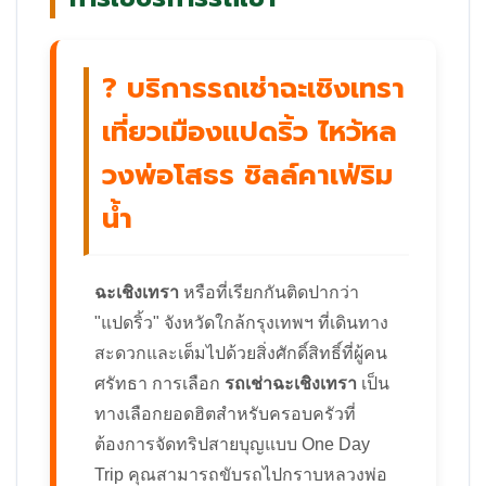
? บริการรถเช่าฉะเชิงเทรา
เที่ยวเมืองแปดริ้ว ไหว้หล
วงพ่อโสธร ชิลล์คาเฟ่ริม
น้ำ
ฉะเชิงเทรา
หรือที่เรียกกันติดปากว่า
"แปดริ้ว" จังหวัดใกล้กรุงเทพฯ ที่เดินทาง
สะดวกและเต็มไปด้วยสิ่งศักดิ์สิทธิ์ที่ผู้คน
ศรัทธา การเลือก
รถเช่าฉะเชิงเทรา
เป็น
ทางเลือกยอดฮิตสำหรับครอบครัวที่
ต้องการจัดทริปสายบุญแบบ One Day
Trip คุณสามารถขับรถไปกราบหลวงพ่อ