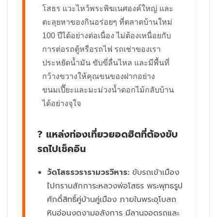
โสธร แวะไหว้พระพิฆเนศองค์ใหญ่ และ
ตะลุยหาของกินอร่อยๆ ที่ตลาดบ้านใหม่
100 ปีได้อย่างต่อเนื่อง ไม่ต้องเหนื่อยกับ
การต่อรถตู้หรือรถไฟ รถเช่าของเรา
ประหยัดน้ำมัน ขับขี่ลื่นไหล และมีพื้นที่
กว้างขวางให้คุณขนของฝากอย่าง
ขนมเปี๊ยะและมะม่วงน้ำดอกไม้กลับบ้าน
ได้อย่างจุใจ
? แหล่งท่องเที่ยวยอดฮิตที่ต้องขับ
รถไปเช็คอิน
วัดโสธรวรารามวรวิหาร:
ขับรถเข้าเมือง
ไปกราบสักการะหลวงพ่อโสธร พระพุทธรูป
ศักดิ์สิทธิ์คู่บ้านคู่เมือง ภายในพระอุโบสถ
หินอ่อนงดงามอลังการ มีลานจอดรถและ