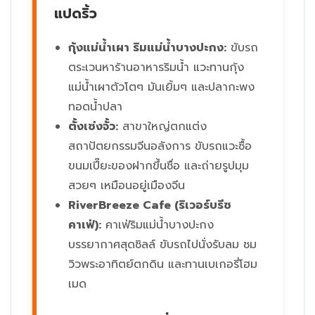
แปดริ้ว
กุ้งแม่น้ำเผา ริมแม่น้ำบางปะกง:
ขับรถ
ตระเวนหาร้านอาหารริมน้ำ แวะทานกุ้ง
แม่น้ำเผาตัวโตๆ มันเยิ้มๆ และปลากะพง
ทอดน้ำปลา
ตั้งเซ่งจั้ว:
สาขาใหญ่ตกแต่ง
สถาปัตยกรรมจีนอลังการ ขับรถแวะซื้อ
ขนมเปี๊ยะของฝากขึ้นชื่อ และถ่ายรูปมุม
สวยๆ เหมือนอยู่เมืองจีน
RiverBreeze Cafe (ริเวอร์บรีซ
คาเฟ่):
คาเฟ่ริมแม่น้ำบางปะกง
บรรยากาศสุดชิลล์ ขับรถไปนั่งรับลม ชม
วิวพระอาทิตย์ตกดิน และทานเบเกอรี่โฮม
เมด