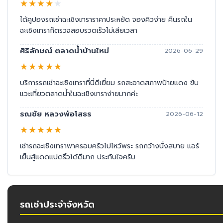
★
★
★
★
★
ได้คูปองรถเช่าฉะเชิงเทราราคาประหยัด จองคิวง่าย คืนรถใน
ฉะเชิงเทราก็ตรวจสอบรวดเร็วไม่เสียเวลา
ศิริลักษณ์ ตลาดน้ำบ้านใหม่
2026-06-29
★
★
★
★
★
บริการรถเช่าฉะเชิงเทราที่นี่ดีเยี่ยม รถสะอาดสภาพป้ายแดง ขับ
แวะเที่ยวตลาดน้ำในฉะเชิงเทราง่ายมากค่ะ
รณชัย หลวงพ่อโสธร
2026-06-12
★
★
★
★
★
เช่ารถฉะเชิงเทราพาครอบครัวไปไหว้พระ รถกว้างนั่งสบาย แอร์
เย็นสู้แดดแปดริ้วได้ดีมาก ประทับใจครับ
รถเช่าประจำจังหวัด