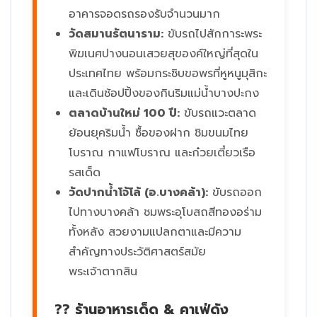
อาคารจอดรถรองรับจำนวนมาก
วัดสมานรัตนาราม:
ขับรถไปสักการะพระ
พิฆเนศปางนอนเสวยสุของค์ใหญ่ที่สุดใน
ประเทศไทย พร้อมกระซิบขอพรที่หูหนูมุสิกะ
และเดินช้อปปิ้งของกินริมแม่น้ำบางปะกง
ตลาดบ้านใหม่ 100 ปี:
ขับรถแวะตลาด
ย้อนยุคริมน้ำ ซื้อของฝาก ชิมขนมไทย
โบราณ กาแฟโบราณ และก๋วยเตี๋ยวเรือ
รสเด็ด
วัดปากน้ำโจ้โล้ (อ.บางคล้า):
ขับรถออก
ไปทางบางคล้า ชมพระอุโบสถสีทองอร่าม
ทั้งหลัง สวยงามแปลกตาและมีความ
สำคัญทางประวัติศาสตร์สมัย
พระเจ้าตากสิน
?? ร้านอาหารเด็ด & คาเฟ่ดัง