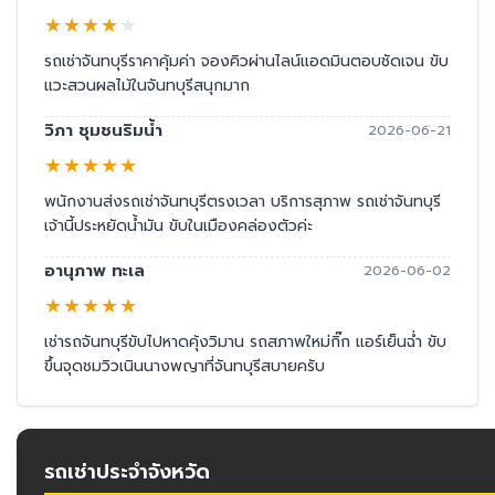
★
★
★
★
★
รถเช่าจันทบุรีราคาคุ้มค่า จองคิวผ่านไลน์แอดมินตอบชัดเจน ขับ
แวะสวนผลไม้ในจันทบุรีสนุกมาก
วิภา ชุมชนริมน้ำ
2026-06-21
★
★
★
★
★
พนักงานส่งรถเช่าจันทบุรีตรงเวลา บริการสุภาพ รถเช่าจันทบุรี
เจ้านี้ประหยัดน้ำมัน ขับในเมืองคล่องตัวค่ะ
อานุภาพ ทะเล
2026-06-02
★
★
★
★
★
เช่ารถจันทบุรีขับไปหาดคุ้งวิมาน รถสภาพใหม่กิ๊ก แอร์เย็นฉ่ำ ขับ
ขึ้นจุดชมวิวเนินนางพญาที่จันทบุรีสบายครับ
รถเช่าประจำจังหวัด