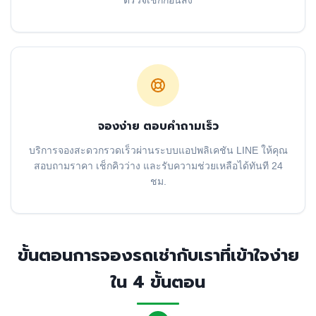
ตรวจเช็กก่อนส่ง
จองง่าย ตอบคำถามเร็ว
บริการจองสะดวกรวดเร็วผ่านระบบแอปพลิเคชัน LINE ให้คุณ
สอบถามราคา เช็กคิวว่าง และรับความช่วยเหลือได้ทันที 24
ชม.
ขั้นตอนการจองรถเช่ากับเราที่เข้าใจง่าย
ใน 4 ขั้นตอน