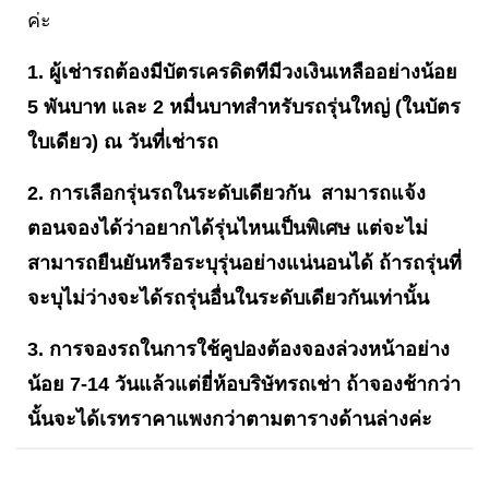
ค่ะ
1. ผู้เช่ารถต้องมีบัตรเครดิตทีมีวงเงินเหลืออย่างน้อย
5 พันบาท และ 2 หมื่นบาทสำหรับรถรุ่นใหญ่ (ในบัตร
ใบเดียว) ณ วันที่เช่ารถ
2. การเลือกรุ่นรถในระดับเดียวกัน สามารถแจ้ง
ตอนจองได้ว่าอยากได้รุ่นไหนเป็นพิเศษ แต่จะไม่
สามารถยืนยันหรือระบุรุ่นอย่างแน่นอนได้ ถ้ารถรุ่นที่
จะบุไม่ว่างจะได้รถรุ่นอื่นในระดับเดียวกันเท่านั้น
3. การจองรถในการใช้คูปองต้องจองล่วงหน้าอย่าง
น้อย 7-14 วันแล้วแต่ยี่ห้อบริษัทรถเช่า ถ้าจองช้ากว่า
นั้นจะได้เรทราคาแพงกว่าตามตารางด้านล่างค่ะ