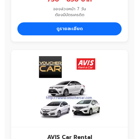
จองล่วงหน้า 7 วัน
ต้องมีบัตรเครดิต
ดูรายละเอียด
AVIS Car Rental