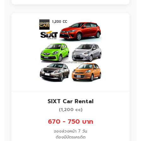
SIXT Car Rental
(1,200 cc)
670 - 750 บาท
จองล่วงหน้า 7 วัน
ต้องมีบัตรเครดิต