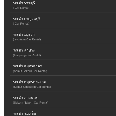
รถเช่า ราชบุรี
( Car Rental)
รถเช่า กาญจนบุรี
( Car Rental)
รถเช่า อยุธยา
( ayuttaya Car Rental)
รถเช่า ลำปาง
(Lampang Car Rental)
รถเช่า สมุทรสาคร
(Samut Sakorn Car Rental)
รถเช่า สมุทรสงคราม
(Samut Songkarm Car Rental)
รถเช่า สกลนคร
(Sakorn Nakorn Car Rental)
รถเช่า ร้อยเอ็ด