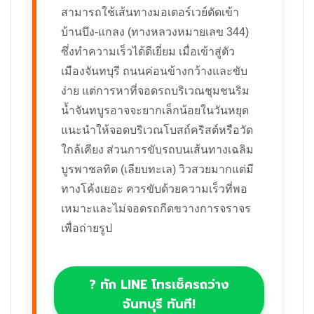
สามารถใช้เส้นทางมอเตอร์เวย์ตัดเข้า
บ้านบึง-แกลง (ทางหลวงหมายเลข 344)
ซึ่งทำความเร็วได้ดีเยี่ยม เมื่อเข้าสู่ตัว
เมืองจันทบุรี ถนนค่อนข้างกว้างและขับ
ง่าย แต่การหาที่จอดรถบริเวณชุมชนริม
น้ำจันทบูรอาจจะยากเล็กน้อยในวันหยุด
แนะนำให้จอดบริเวณโบสถ์คริสต์หรือวัด
ใกล้เคียง ส่วนการขับรถบนเส้นทางเฉลิม
บูรพาชลทิต (เลียบทะเล) วิวสวยมากแต่มี
ทางโค้งเยอะ ควรขับด้วยความเร็วที่พอ
เหมาะและไม่จอดรถกีดขวางการจราจร
เพื่อถ่ายรูป
? ทัก LINE โทรเช็ครถว่าง
จันทบุรี ทันที!