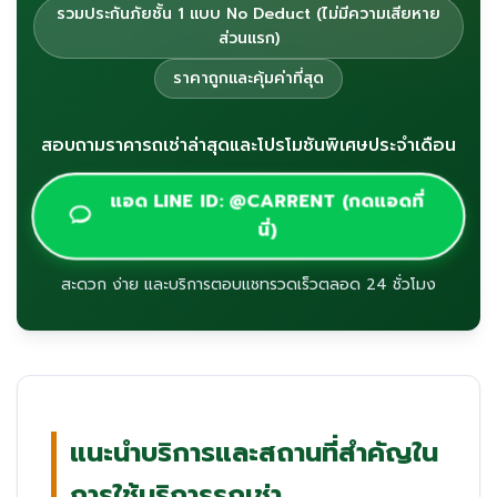
รวมประกันภัยชั้น 1 แบบ No Deduct (ไม่มีความเสียหาย
ส่วนแรก)
ราคาถูกและคุ้มค่าที่สุด
สอบถามราคารถเช่าล่าสุดและโปรโมชันพิเศษประจำเดือน
แอด LINE ID: @CARRENT (กดแอดที่
นี่)
สะดวก ง่าย และบริการตอบแชทรวดเร็วตลอด 24 ชั่วโมง
แนะนำบริการและสถานที่สำคัญใน
การใช้บริการรถเช่า