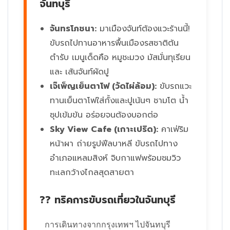
จันทบุรี
จันทรโภชนา:
มาเมืองจันท์ต้องแวะร้านนี้!
ขับรถไปทานอาหารพื้นเมืองรสชาติต้น
ตำรับ เมนูเด็ดคือ หมูชะมวง มัสมั่นทุเรียน
และ เส้นจันท์ผัดปู
เจ๊เพ็ญเย็นตาโฟ (วัดไผ่ล้อม):
ขับรถแวะ
ทานเย็นตาโฟใส่กั้งและปูเน้นๆ ชามโต น้ำ
ซุปเข้มข้น อร่อยจนต้องบอกต่อ
Sky View Cafe (เกาะเปริด):
คาเฟ่ริม
หน้าผา ถ่ายรูปฟีลบาหลี ขับรถไปทาง
อำเภอแหลมสิงห์ จิบกาแฟพร้อมชมวิว
ทะเลกว้างไกลสุดสายตา
?? ทริคการขับรถเที่ยวในจันทบุรี
การเดินทางจากกรุงเทพฯ ไปจันทบุรี