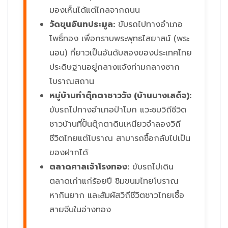
มองเห็นได้แต่ไกลจากถนน
วัดขุนอินทประมูล:
ขับรถไปทางอำเภอ
โพธิ์ทอง เพื่อกราบพระพุทธไสยาสน์ (พระ
นอน) ที่ยาวเป็นอันดับสองของประเทศไทย
ประดิษฐานอยู่กลางแจ้งท่ามกลางซาก
โบราณสถาน
หมู่บ้านทำตุ๊กตาชาววัง (บ้านบางเสด็จ):
ขับรถไปทางอำเภอป่าโมก แวะชมวิถีชีวิต
ชาวบ้านที่ปั้นตุ๊กตาดินเหนียวจำลองวิถี
ชีวิตไทยแต่โบราณ สามารถซื้อกลับไปเป็น
ของฝากได้
ตลาดศาลเจ้าโรงทอง:
ขับรถไปเดิน
ตลาดเก่าแก่ร้อยปี ชิมขนมไทยโบราณ
หากินยาก และสัมผัสวิถีชีวิตชาวไทยเชื้อ
สายจีนในอ่างทอง