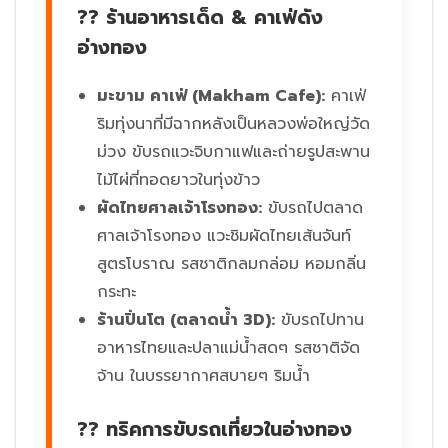
?? ร้านอาหารเด็ด & คาเฟ่ดัง
อ่างทอง
มะขาม คาเฟ่ (Makham Cafe):
คาเฟ่
ริมทุ่งนาที่มีฉากหลังเป็นหลวงพ่อใหญ่วัด
ม่วง ขับรถแวะจิบกาแฟและถ่ายรูปสะพาน
ไม้ไผ่ที่ทอดยาวในทุ่งข้าว
ผัดไทยศาลเจ้าโรงทอง:
ขับรถไปตลาด
ศาลเจ้าโรงทอง แวะชิมผัดไทยเส้นจันท์
สูตรโบราณ รสชาติกลมกล่อม หอมกลิ่น
กระทะ
ร้านปิ่นโต (ตลาดน้ำ 3D):
ขับรถไปทาน
อาหารไทยและปลาแม่น้ำสดๆ รสชาติจัด
จ้าน ในบรรยากาศสบายๆ ริมน้ำ
?? ทริคการขับรถเที่ยวในอ่างทอง