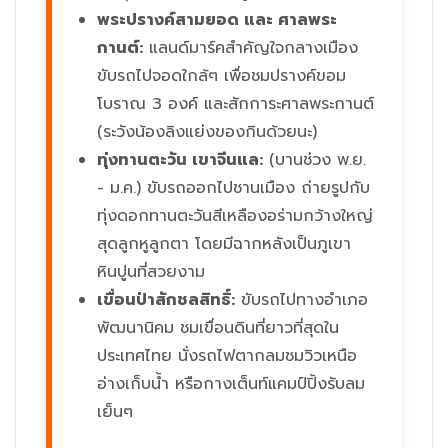
พระปรางค์สามยอด และ ศาลพระ
กานต์:
แลนด์มาร์คสำคัญใจกลางเมือง
ขับรถไปจอดใกล้ๆ เพื่อชมปรางค์ขอม
โบราณ 3 องค์ และสักการะศาลพระกานต์
(ระวังน้องลิงแย่งของกินด้วยนะ)
ทุ่งทานตะวัน เขาจีนแล:
(บานช่วง พ.ย.
- ม.ค.) ขับรถออกไปชานเมือง ถ่ายรูปกับ
ทุ่งดอกทานตะวันสีเหลืองอร่ามกว้างใหญ่
สุดลูกหูลูกตา โดยมีฉากหลังเป็นภูเขา
หินปูนที่สวยงาม
เขื่อนป่าสักชลสิทธิ์:
ขับรถไปทางอำเภอ
พัฒนานิคม ชมเขื่อนดินที่ยาวที่สุดใน
ประเทศไทย นั่งรถไฟตากลมชมวิวเหนือ
อ่างเก็บน้ำ หรือกางเต็นท์แคมป์ปิ้งรับลม
เย็นๆ