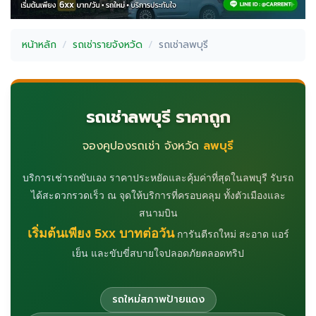
หน้าหลัก
รถเช่ารายจังหวัด
รถเช่าลพบุรี
รถเช่าลพบุรี ราคาถูก
จองคูปองรถเช่า จังหวัด
ลพบุรี
บริการเช่ารถขับเอง ราคาประหยัดและคุ้มค่าที่สุดในลพบุรี รับรถ
ได้สะดวกรวดเร็ว ณ จุดให้บริการที่ครอบคลุม ทั้งตัวเมืองและ
สนามบิน
เริ่มต้นเพียง 5xx บาทต่อวัน
การันตีรถใหม่ สะอาด แอร์
เย็น และขับขี่สบายใจปลอดภัยตลอดทริป
รถใหม่สภาพป้ายแดง