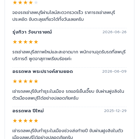
★
★
★
★
★
จองรถเช่าลพบุรีผ่านไลน์สะดวกรวดเร็ว ราคารถเช่าลพบุรี
ประหยัด ขับตะลุยเที่ยวได้ทั้งวันเลยครับ
รุ่งทิวา วังนารายณ์
2026-06-26
★
★
★
★
★
รถเช่าลพบุรีสภาพใหม่และสะอาดมาก พนักงานจุดรับรถที่ลพบุรี
บริการดี พูดจาสุภาพเรียบร้อยค่ะ
อรรถพล พระปรางค์สามยอด
2026-06-09
★
★
★
★
★
เช่ารถลพบุรีขับทำธุระในเมือง รถแอร์เย็นเจี๊ยบ ขับผ่านฝูงลิงใน
ตัวเมืองลพบุรีได้อย่างปลอดภัยครับ
อรรถพล ปีใหม่
2025-12-29
★
★
★
★
★
เช่ารถลพบุรีขับทำธุระในเมืองช่วงส่งท้ายปี ขับผ่านฝูงลิงในตัว
เมืองลพบุรีได้อย่างปลอดภัยครับ