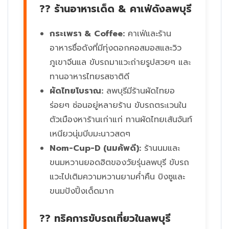
?? ร้านอาหารเด็ด & คาเฟ่ดังลพบุรี
กระเพรา & Coffee:
คาเฟ่และร้าน
อาหารชื่อดังที่มีทุ่งดอกคอสมอสและวิว
ภูเขาจีนแล ขับรถมาแวะถ่ายรูปสวยๆ และ
ทานอาหารไทยรสชาติดี
ผัดไทยโบราณ:
ลพบุรีมีร้านผัดไทยอ
ร่อยๆ ซ่อนอยู่หลายร้าน ขับรถตระเวนใน
ตัวเมืองหาร้านเก่าแก่ ทานผัดไทยเส้นจันท์
เหนียวนุ่มบีบมะนาวสดๆ
Nom-Cup-D (นมคัพดี):
ร้านนมและ
ขนมหวานยอดฮิตของวัยรุ่นลพบุรี ขับรถ
แวะไปเติมความหวานยามค่ำคืน บิงซูและ
ขนมปังปิ้งเด็ดมาก
?? ทริคการขับรถเที่ยวในลพบุรี