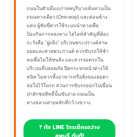
ถนนในตัวเมืองเก่าลพบุรีบางเส้นทางเป็น
ถนนทางเดียว (One-way) และค่อนข้าง
แคบ ผู้ขับขี่ควรใช้ระบบนำทางเพื่อ
ป้องกันการหลงทาง ไฮไลท์สำคัญที่ต้อง
ระวังคือ "ฝูงลิง" บริเวณพระปรางค์สาม
ยอดและศาลพระกานต์ ควรขับรถให้ช้า
ลงเพื่อไม่ให้ชนลิง และควรจอดรถใน
บริเวณที่ปลอดภัย ปิดกระจกหน้าต่างให้
สนิท ไม่ควรทิ้งอาหารหรือสิ่งของล่อตา
ล่อใจไว้ในรถ ส่วนการขับรถออกไปเขื่อน
ป่าสักชลสิทธิ์นั้นขับง่าย ถนนเป็น
ทางหลวงสายหลักที่กว้างขวาง
? ทัก LINE โทรเช็ครถว่าง
ลพบุรี ทันที!