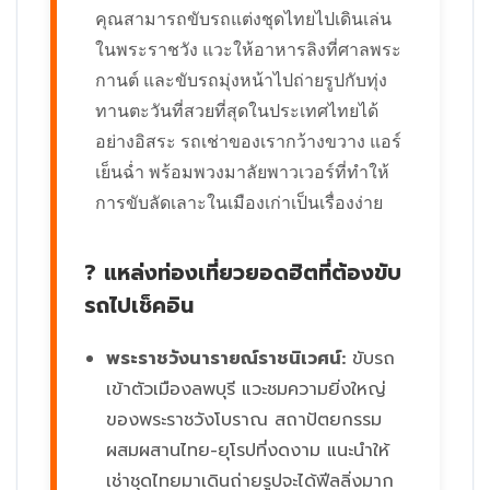
คุณสามารถขับรถแต่งชุดไทยไปเดินเล่น
ในพระราชวัง แวะให้อาหารลิงที่ศาลพระ
กานต์ และขับรถมุ่งหน้าไปถ่ายรูปกับทุ่ง
ทานตะวันที่สวยที่สุดในประเทศไทยได้
อย่างอิสระ รถเช่าของเรากว้างขวาง แอร์
เย็นฉ่ำ พร้อมพวงมาลัยพาวเวอร์ที่ทำให้
การขับลัดเลาะในเมืองเก่าเป็นเรื่องง่าย
? แหล่งท่องเที่ยวยอดฮิตที่ต้องขับ
รถไปเช็คอิน
พระราชวังนารายณ์ราชนิเวศน์:
ขับรถ
เข้าตัวเมืองลพบุรี แวะชมความยิ่งใหญ่
ของพระราชวังโบราณ สถาปัตยกรรม
ผสมผสานไทย-ยุโรปที่งดงาม แนะนำให้
เช่าชุดไทยมาเดินถ่ายรูปจะได้ฟีลลิ่งมาก