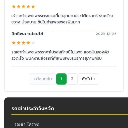
★
★
★
★
★
เช่ารถกำแพงเพชรตระเวนเที่ยวอุทยานประวัติศาสตร์ รถกว้าง
ขวาง นั่งสบาย ขับในกำแพงเพชรฟินมาก
อิทธิพล กล้วยไข่
2025-12-28
★
★
★
★
★
รถเช่ากำแพงเพชรราคาโปรส่งท้ายปีไม่แพง แอดมินจองคิว
รวดเร็ว พนักงานส่งรถที่กำแพงเพชรบริการสุภาพครับ
‹ ย้อนกลับ
1
2
ถัดไป ›
รถเช่าประจำจังหวัด
รถเช่า โคราช