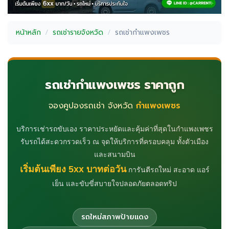
หน้าหลัก
รถเช่ารายจังหวัด
รถเช่ากำแพงเพชร
รถเช่ากำแพงเพชร ราคาถูก
จองคูปองรถเช่า จังหวัด
กำแพงเพชร
บริการเช่ารถขับเอง ราคาประหยัดและคุ้มค่าที่สุดในกำแพงเพชร
รับรถได้สะดวกรวดเร็ว ณ จุดให้บริการที่ครอบคลุม ทั้งตัวเมือง
และสนามบิน
เริ่มต้นเพียง 5xx บาทต่อวัน
การันตีรถใหม่ สะอาด แอร์
เย็น และขับขี่สบายใจปลอดภัยตลอดทริป
รถใหม่สภาพป้ายแดง