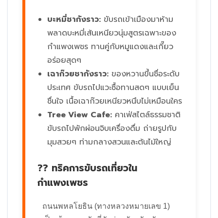
บะหมี่ชากังราว:
ขับรถเข้าเมืองมาห้าม
พลาดบะหมี่เส้นเหนียวนุ่มสูตรเฉพาะของ
กำแพงเพชร ทานคู่กับหมูแดงและเกี๊ยว
อร่อยสุดๆ
เฉาก๊วยชากังราว:
ของหวานขึ้นชื่อระดับ
ประเทศ ขับรถไปแวะซื้อทานสดๆ แบบเย็น
ชื่นใจ เนื้อเฉาก๊วยเหนียวหนึบไม่เหมือนใคร
Tree View Cafe:
คาเฟ่สไตล์ธรรมชาติ
ขับรถไปพักผ่อนจิบเครื่องดื่ม ถ่ายรูปกับ
มุมสวยๆ ท่ามกลางสวนและต้นไม้ใหญ่
?? ทริคการขับรถเที่ยวใน
กำแพงเพชร
ถนนพหลโยธิน (ทางหลวงหมายเลข 1)