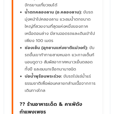
จักรยานเที่ยวชมได้
น้ำตกคลองลาน (อ.คลองลาน):
ขับรถ
มุ่งหน้าไปคลองลาน แวะชมน้ำตกขนาด
ใหญ่ที่สวยงามที่สุดแห่งหนึ่งของภาค
เหนือตอนล่าง มีลานจอดรถและเดินเข้าไป
เพียง 100 เมตร
ช่องเย็น (อุทยานแห่งชาติแม่วงก์):
ขับ
รถขึ้นเขาท้าทายสายหมอก แวะกางเต็นท์
นอนดูดาว สัมผัสอากาศหนาวเย็นตลอด
ทั้งปี และชมนกเงือกนานาชนิด
บ่อน้ำพุร้อนพระร่วง:
ขับรถไปแช่น้ำแร่
ธรรมชาติเพื่อผ่อนคลายกล้ามเนื้อจากการ
เดินทางไกล
?? ร้านอาหารเด็ด & คาเฟ่ดัง
กำแพงเพชร