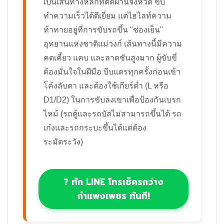
เป็นเส้นทางหลักที่ตัดผ่านจังหวัด ขับ
ทำความเร็วได้ดีเยี่ยม แต่ไฮไลท์ความ
ท้าทายอยู่ที่การขับรถขึ้น "ช่องเย็น"
อุทยานแห่งชาติแม่วงก์ เส้นทางนี้มีความ
คดเคี้ยว แคบ และลาดชันสูงมาก ผู้ขับขี่
ต้องมั่นใจในฝีมือ บีบแตรทุกครั้งก่อนเข้า
โค้งลับตา และต้องใช้เกียร์ต่ำ (L หรือ
D1/D2) ในการขับลงเขาเพื่อป้องกันเบรก
ไหม้ (รถตู้และรถบัสไม่สามารถขึ้นได้ รถ
เก๋งและรถกระบะขึ้นได้แต่ต้อง
ระมัดระวัง)
? ทัก LINE โทรเช็ครถว่าง
กำแพงเพชร ทันที!