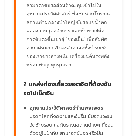
สามารถขับรถส่วนตัวตะลุยเข้าไปใน
อุทยานประวัติศาสตร์เพื่อชมซากโบราณ
สถานท่ามกลางป่าใหญ่ ขับรถแช่น้ำตก
คลองลานสุดอลังการ และท้าทายฝีมือ
การขับรถขึ้นเขาสู่ "ช่องเย็น" เพื่อสัมผัส
อากาศหนาว 20 องศาตลอดทั้งปี รถเช่า
ของเราช่วงล่างหนึบ เครื่องยนต์ทรงพลัง
พร้อมพาลุยทุกขุนเขา
? แหล่งท่องเที่ยวยอดฮิตที่ต้องขับ
รถไปเช็คอิน
อุทยานประวัติศาสตร์กำแพงเพชร:
มรดกโลกที่งดงามและร่มรื่น ขับรถแวะชม
วัดช้างรอบ และโบราณสถานต่างๆ ที่ซ่อน
ตัวอยู่ในป่าทึบ สามารถขับรถหรือปั่น