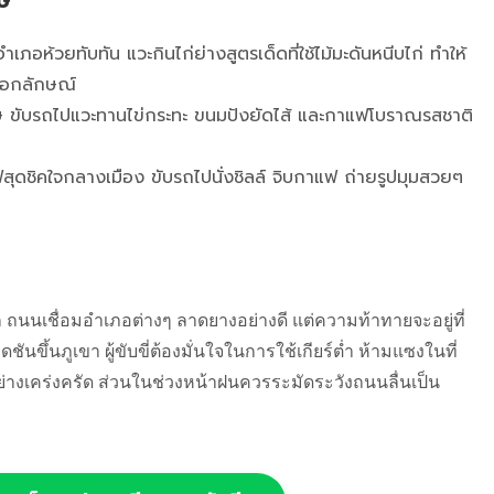
กษ
ภอห้วยทับทัน แวะกินไก่ย่างสูตรเด็ดที่ใช้ไม้มะดันหนีบไก่ ทำให้
นเอกลักษณ์
ะเกษ ขับรถไปแวะทานไข่กระทะ ขนมปังยัดไส้ และกาแฟโบราณรสชาติ
สุดชิคใจกลางเมือง ขับรถไปนั่งชิลล์ จิบกาแฟ ถ่ายรูปมุมสวยๆ
ถนนเชื่อมอำเภอต่างๆ ลาดยางอย่างดี แต่ความท้าทายจะอยู่ที่
ันขึ้นภูเขา ผู้ขับขี่ต้องมั่นใจในการใช้เกียร์ต่ำ ห้ามแซงในที่
่างเคร่งครัด ส่วนในช่วงหน้าฝนควรระมัดระวังถนนลื่นเป็น