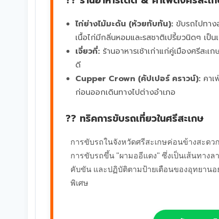
?? ร้านอาหารเด็ด & คาเฟ่ดังศรีสะเ
ไก่ย่างไม้มะดัน (ห้วยทับทัน):
ขับรถไปทางอำเ
เนื้อไก่มีกลิ่นหอมและรสชาติเปรี้ยวนิดๆ เป็
เจี่ยวกี่:
ร้านอาหารเช้าเก่าแก่คู่เมืองศรีส
ดี
Cupper Crown (คัปเปอร์ คราวน์):
คาเฟ่
ก่อนออกเดินทางไปต่างอำเภอ
?? ทริคการขับรถเที่ยวในศรีสะเกษ
การขับรถในจังหวัดศรีสะเกษค่อนข้างสะดวก 
การขับรถขึ้น "ผามออีแดง" ซึ่งเป็นเส้นทางลาดช
คับขัน และปฏิบัติตามป้ายเตือนของอุทยานอย
พิเศษ