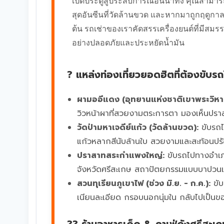
เปิดประตูสู่ประสบการณ์อันน่าทึ่ง คุณสามา
สุดอันซีนที่วัดล้านขวด และหากมาถูกฤดูก
ต้น รถเช่าของเราคัดสรรเครื่องยนต์ที่มีสมร
อย่างปลอดภัยและประหยัดน้ำมัน
? แหล่งท่องเที่ยวยอดฮิตที่ต้องขับรถ
ผามออีแดง (อุทยานแห่งชาติเขาพระวิหา
วิวหน้าผาที่สวยงามตระการตา มองเห็นปราส
วัดป่ามหาเจดีย์แก้ว (วัดล้านขวด):
ขับรถไ
แก้วหลากสีนับล้านใบ สวยงามและสะท้อนปรั
ปราสาทสระกำแพงใหญ่:
ขับรถไปทางอำเภ
จังหวัดศรีสะเกษ สถาปัตยกรรมแบบบาปวนแ
สวนทุเรียนภูเขาไฟ (ช่วง มิ.ย. - ก.ค.):
ขับ
เนียนละเอียด กรอบนอกนุ่มใน กลับไปเป็น