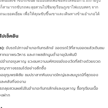
รถตื่นแต่เช้าขับรถขึ้นผามออีแดงเพื่อชมทะเลหมอก แวะถ่ายรูป
าลก็สามารถขับรถตะลุยสวนไปชิมทุเรียนภูเขาไฟแบบสดๆ จาก
รถนะยอดเยี่ยม เพื่อให้คุณขับขึ้นเขาและเดินทางข้ามอำเภอได้
ไปเช็คอิน
ร):
ขับรถไปทางอำเภอกันทรลักษ์ จอดรถไว้ที่ลานจอดแล้วเดินชม
าทเขาพระวิหาร และภาพสลักนูนต่ำอายุนับพันปี
ปอำเภอขุนหาญ แวะชมความมหัศจรรย์ของวัดที่สร้างด้วยขวด
ชญาทางธรรมได้อย่างลึกซึ้ง
ออุทุมพรพิสัย ชมปราสาทหินขนาดใหญ่และสมบูรณ์ที่สุดของ
ละคลังที่งดงาม
รถลุยสวนผลไม้ในอำเภอกันทรลักษ์และขุนหาญ ซื้อทุเรียนเนื้อ
ของฝาก