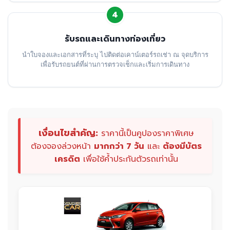
4
รับรถและเดินทางท่องเที่ยว
นำใบจองและเอกสารที่ระบุ ไปติดต่อเคาน์เตอร์รถเช่า ณ จุดบริการ
เพื่อรับรถยนต์ที่ผ่านการตรวจเช็กและเริ่มการเดินทาง
เงื่อนไขสำคัญ:
ราคานี้เป็นคูปองราคาพิเศษ
ต้องจองล่วงหน้า
มากกว่า 7 วัน
และ
ต้องมีบัตร
เครดิต
เพื่อใช้ค้ำประกันตัวรถเท่านั้น