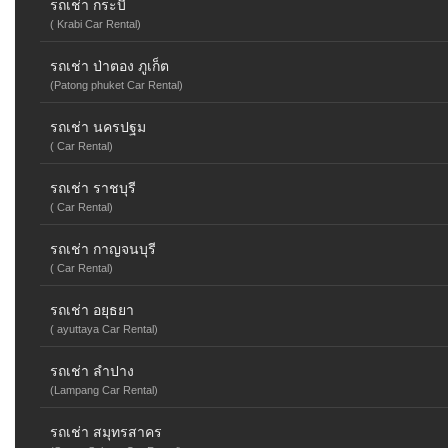
รถเช่า กระบี่
( Krabi Car Rental)
รถเช่า ป่าตอง ภูเก็ต
(Patong phuket Car Rental)
รถเช่า นครปฐม
( Car Rental)
รถเช่า ราชบุรี
( Car Rental)
รถเช่า กาญจนบุรี
( Car Rental)
รถเช่า อยุธยา
( ayuttaya Car Rental)
รถเช่า ลำปาง
(Lampang Car Rental)
รถเช่า สมุทรสาคร