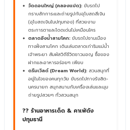
วัดดอนใหญ่ (คลองแปด):
ขับรถไป
กราบสักการะและถ่ายรูปกับอุโบสถสีเงิน
(อุโบสถเงินในปทุมทอง) ที่สวยงาม
ตระการตาและโดดเด่นไม่เหมือนใคร
ตลาดอิงน้ำสามโคก:
ขับรถไปชานเมือง
ทางฝั่งสามโคก เดินเล่นตลาดเก่าริมแม่น้ำ
เจ้าพระยา สัมผัสวิถีชีวิตชาวมอญ ซื้อของ
ฝากและอาหารอร่อยๆ เพียบ
ดรีมเวิลด์ (Dream World):
สวนสนุกที่
อยู่ในใจของคนทุกวัย ขับรถไปทางรังสิต-
นครนายก สนุกสนานกับเครื่องเล่นและมุม
ถ่ายรูปสวยๆ ทั่วสวนสนุก
?? ร้านอาหารเด็ด & คาเฟ่ดัง
ปทุมธานี