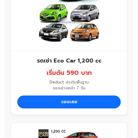
รถเช่า Eco Car 1,200 cc
เริ่มต้น 590 บาท
Deduct ประกันพื้นฐาน
จองล่วงหน้า 7 วัน
จองเลย