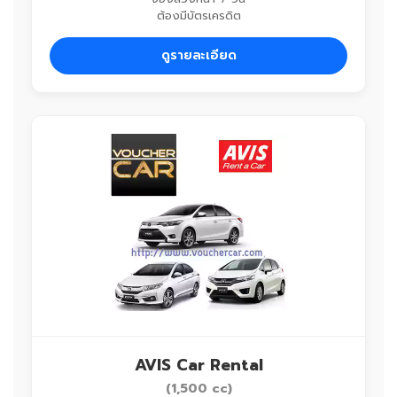
ต้องมีบัตรเครดิต
ดูรายละเอียด
AVIS Car Rental
(1,500 cc)