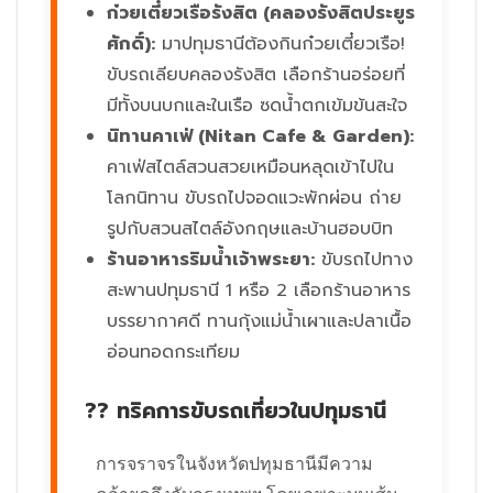
ก๋วยเตี๋ยวเรือรังสิต (คลองรังสิตประยูร
ศักดิ์):
มาปทุมธานีต้องกินก๋วยเตี๋ยวเรือ!
ขับรถเลียบคลองรังสิต เลือกร้านอร่อยที่
มีทั้งบนบกและในเรือ ซดน้ำตกเข้มข้นสะใจ
นิทานคาเฟ่ (Nitan Cafe & Garden):
คาเฟ่สไตล์สวนสวยเหมือนหลุดเข้าไปใน
โลกนิทาน ขับรถไปจอดแวะพักผ่อน ถ่าย
รูปกับสวนสไตล์อังกฤษและบ้านฮอบบิท
ร้านอาหารริมน้ำเจ้าพระยา:
ขับรถไปทาง
สะพานปทุมธานี 1 หรือ 2 เลือกร้านอาหาร
บรรยากาศดี ทานกุ้งแม่น้ำเผาและปลาเนื้อ
อ่อนทอดกระเทียม
?? ทริคการขับรถเที่ยวในปทุมธานี
การจราจรในจังหวัดปทุมธานีมีความ