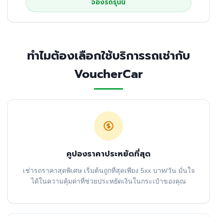
จองรถรุ่นนี้
ทำไมต้องเลือกใช้บริการรถเช่ากับ
VoucherCar
คูปองราคาประหยัดที่สุด
เช่ารถราคาสุดพิเศษ เริ่มต้นถูกที่สุดเพียง 5xx บาท/วัน มั่นใจ
ได้ในความคุ้มค่าที่ช่วยประหยัดเงินในกระเป๋าของคุณ