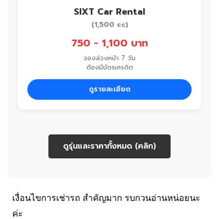
SIXT Car Rental
(1,500 cc)
750 - 1,100 บาท
จองล่วงหน้า 7 วัน
ต้องมีบัตรเครดิต
ดูรายละเอียด
ดูรุ่นและราคาทั้งหมด (คลิก)
เงื่อนไขการเช่ารถ สำคัญมาก รบกวนอ่านหน่อยนะ
ค่ะ