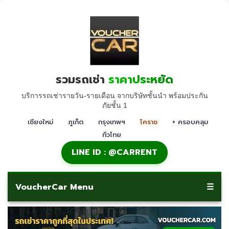
รวมรถเช่า
ราคาประหยัด
บริการรถเช่ารายวัน-รายเดือน จากบริษัทชั้นนำ พร้อมประกัน
ภัยชั้น 1
เชียงใหม่
ภูเก็ต
กรุงเทพฯ
โคราช
+ ครอบคลุม
ทั่วไทย
LINE ID : @CARRENT
VoucherCar Menu
☰