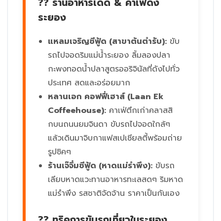
?? ร้านอาหารเด็ด & คาเฟ่ดัง
ระยอง
แหลมเจริญซีฟู้ด (สาขาต้นตำรับ):
ขับ
รถไปจอดริมแม่น้ำระยอง ลิ้มลองปลา
กะพงทอดน้ำปลาสูตรออริจินัลที่ดังไปทั่ว
ประเทศ สดและอร่อยมาก
หลานเอก คอฟฟี่เฮาส์ (Laan Ek
Coffeehouse):
คาเฟ่ตึกเก่าคลาสสิ
กบนถนนยมจินดา ขับรถไปจอดใกล้ๆ
แล้วเดินมาจิบกาแฟสเปเชียลตี้พร้อมถ่าย
รูปชิคๆ
ร้านเจ๊จิ๋มซีฟู้ด (หาดแม่รำพึง):
ขับรถ
เลียบหาดแวะทานอาหารทะเลสดๆ ริมหาด
แม่รำพึง รสชาติจัดจ้าน ราคาเป็นกันเอง
?? ทริคการขับรถเที่ยวในระยอง