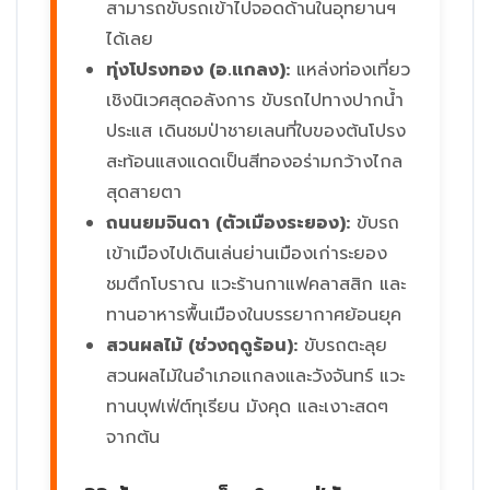
สามารถขับรถเข้าไปจอดด้านในอุทยานฯ
ได้เลย
ทุ่งโปรงทอง (อ.แกลง):
แหล่งท่องเที่ยว
เชิงนิเวศสุดอลังการ ขับรถไปทางปากน้ำ
ประแส เดินชมป่าชายเลนที่ใบของต้นโปรง
สะท้อนแสงแดดเป็นสีทองอร่ามกว้างไกล
สุดสายตา
ถนนยมจินดา (ตัวเมืองระยอง):
ขับรถ
เข้าเมืองไปเดินเล่นย่านเมืองเก่าระยอง
ชมตึกโบราณ แวะร้านกาแฟคลาสสิก และ
ทานอาหารพื้นเมืองในบรรยากาศย้อนยุค
สวนผลไม้ (ช่วงฤดูร้อน):
ขับรถตะลุย
สวนผลไม้ในอำเภอแกลงและวังจันทร์ แวะ
ทานบุฟเฟ่ต์ทุเรียน มังคุด และเงาะสดๆ
จากต้น