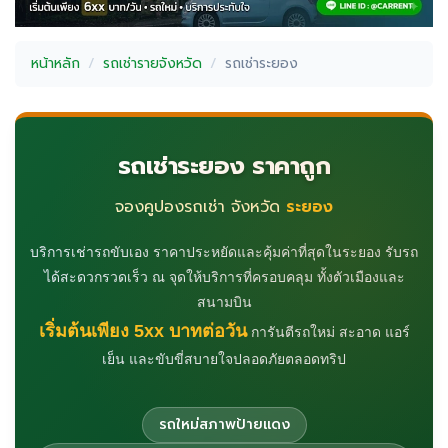
หน้าหลัก
รถเช่ารายจังหวัด
รถเช่าระยอง
รถเช่าระยอง ราคาถูก
จองคูปองรถเช่า จังหวัด
ระยอง
บริการเช่ารถขับเอง ราคาประหยัดและคุ้มค่าที่สุดในระยอง รับรถ
ได้สะดวกรวดเร็ว ณ จุดให้บริการที่ครอบคลุม ทั้งตัวเมืองและ
สนามบิน
เริ่มต้นเพียง 5xx บาทต่อวัน
การันตีรถใหม่ สะอาด แอร์
เย็น และขับขี่สบายใจปลอดภัยตลอดทริป
รถใหม่สภาพป้ายแดง