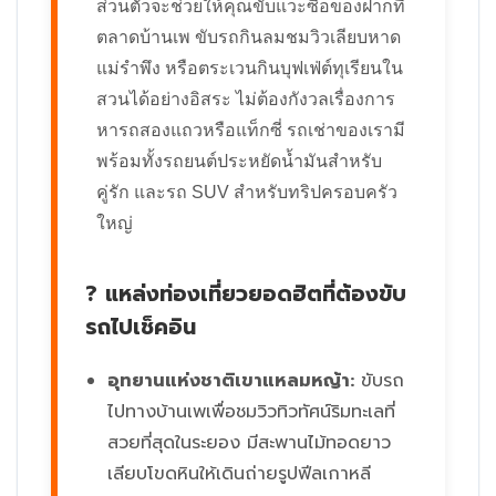
ส่วนตัวจะช่วยให้คุณขับแวะซื้อของฝากที่
ตลาดบ้านเพ ขับรถกินลมชมวิวเลียบหาด
แม่รำพึง หรือตระเวนกินบุฟเฟ่ต์ทุเรียนใน
สวนได้อย่างอิสระ ไม่ต้องกังวลเรื่องการ
หารถสองแถวหรือแท็กซี่ รถเช่าของเรามี
พร้อมทั้งรถยนต์ประหยัดน้ำมันสำหรับ
คู่รัก และรถ SUV สำหรับทริปครอบครัว
ใหญ่
? แหล่งท่องเที่ยวยอดฮิตที่ต้องขับ
รถไปเช็คอิน
อุทยานแห่งชาติเขาแหลมหญ้า:
ขับรถ
ไปทางบ้านเพเพื่อชมวิวทิวทัศน์ริมทะเลที่
สวยที่สุดในระยอง มีสะพานไม้ทอดยาว
เลียบโขดหินให้เดินถ่ายรูปฟีลเกาหลี